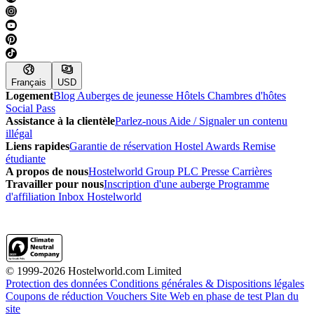
Français
USD
Logement
Blog
Auberges de jeunesse
Hôtels
Chambres d'hôtes
Social Pass
Assistance à la clientèle
Parlez-nous
Aide / Signaler un contenu
illégal
Liens rapides
Garantie de réservation
Hostel Awards
Remise
étudiante
A propos de nous
Hostelworld Group PLC
Presse
Carrières
Travailler pour nous
Inscription d'une auberge
Programme
d'affiliation
Inbox Hostelworld
© 1999-2026 Hostelworld.com Limited
Protection des données
Conditions générales & Dispositions légales
Coupons de réduction
Vouchers
Site Web en phase de test
Plan du
site