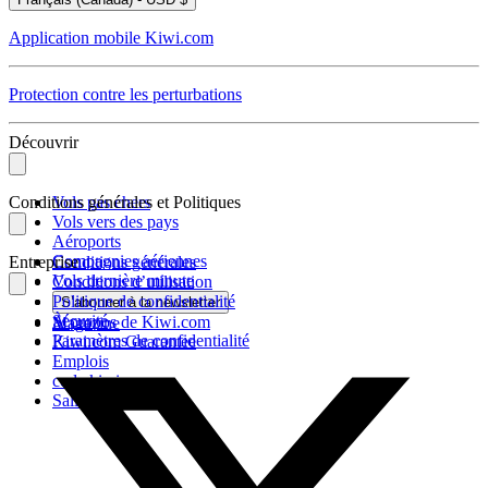
Application mobile Kiwi.com
Protection contre les perturbations
Découvrir
Conditions générales et Politiques
Vols pas chers
Vols vers des pays
Aéroports
Compagnies aériennes
Entreprise
Conditions générales
Vols dernière minute
Conditions d’utilisation
Politique de confidentialité
S’abonner à la newsletter
Sécurité
À propos de Kiwi.com
Magazine
Paramètres de confidentialité
Kiwi.com Guarantee
Emplois
code.kiwi.com
Salle de presse