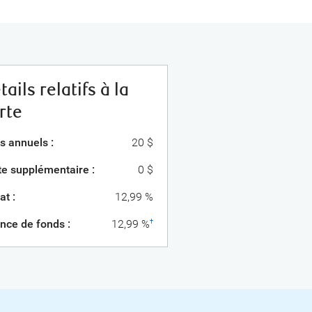
tails relatifs à la
rte
s annuels :
20 $
te supplémentaire :
0 $
at :
12,99 %
nce de fonds :
12,99 %
†