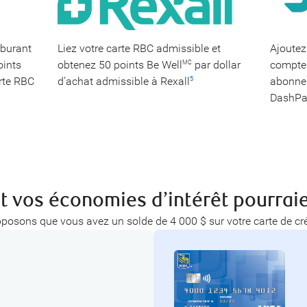
rburant
Liez votre carte RBC admissible et
Ajoutez 
oints
obtenez 50 points Be Well
par dollar
compte
MC
rte RBC
d’achat admissible à Rexall
abonnem
5
DashPa
 vos économies d’intérêt pourraie
posons que vous avez un solde de 4 000 $ sur votre carte de cré