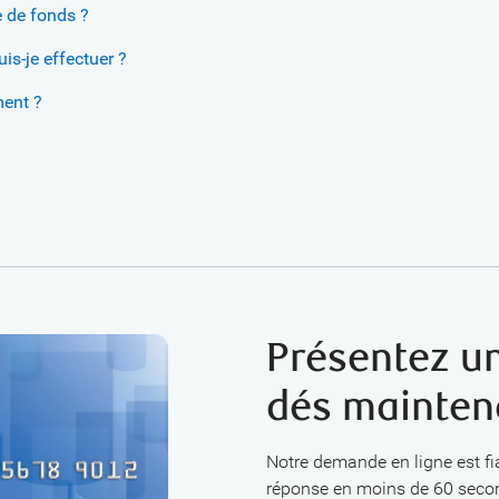
 de fonds ?
s-je effectuer ?
ment ?
Présentez 
dés mainten
Notre demande en ligne est fi
réponse en moins de 60 seco