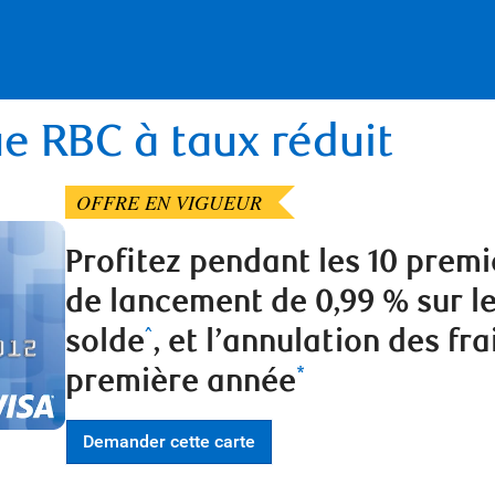
ue RBC à taux réduit
OFFRE EN VIGUEUR
Profitez pendant les 10 premi
de lancement de 0,99 % sur le
solde
, et l’annulation des fr
^
première année
*
Demander cette carte