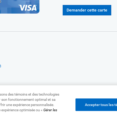
Demander cette carte
é
lisons des témoins et des technologies
rer son fonctionnement optimal et sa
ffrir une expérience personnalisée.
Accepter tous les 
 Canada,
© 1995-
2026
e expérience optimisée ou «
Gérer les
lité
|
Protection des renseignements et Sécurité
|
Publicité et té