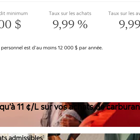
édit minimum
Taux sur les achats
Taux sur les 
00 $
9,99 %
9,9
 personnel est d’au moins 12 000 $ par année.
qu’à 11 ¢/L sur vos achats de carburan
ats admissibles
1