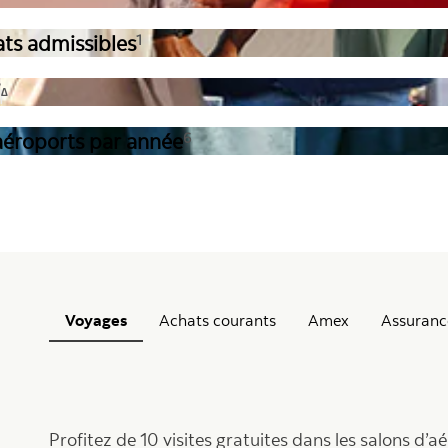
ats admissibles
1
7
∆
d’aéroports par année
6
Voyages
Achats courants
Amex
Assuranc
Profitez de 10 visites gratuites dans les salons d’