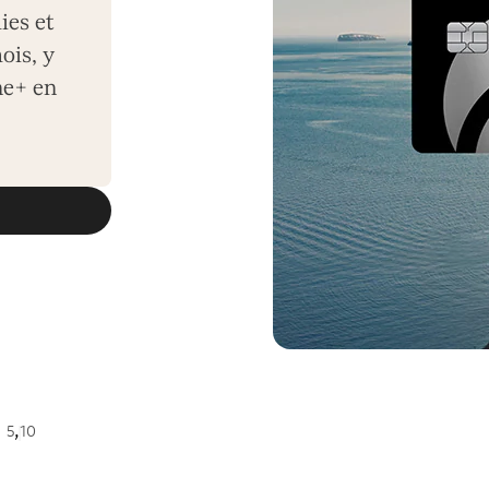
es et
ois, y
ne+ en
,
5
10