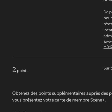
De p
pour
rése
loca
admi
Amer
MD*
2
Sur 
points
Obtenez des points supplémentaires auprès des
p
vous présentez votre carte de membre Scène+.