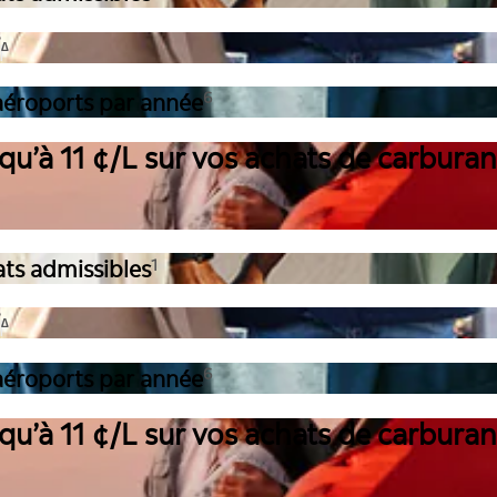
7
∆
d’aéroports par année
6
qu’à 11 ¢/L sur vos achats de carburan
ats admissibles
1
7
∆
d’aéroports par année
6
qu’à 11 ¢/L sur vos achats de carburan