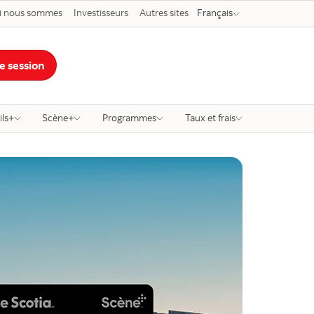
i nous sommes
Investisseurs
Autres sites
Français
e session
ils+
Scène+
Programmes
Taux et frais