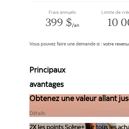
Frais annuels
Limite de cr
399 $
10 0
/an
Vous pouvez faire une demande si :
votre revenu
Principaux
avantages
Obtenez une valeur allant jus
Détails
2X les points Scène+ sur tous les ach