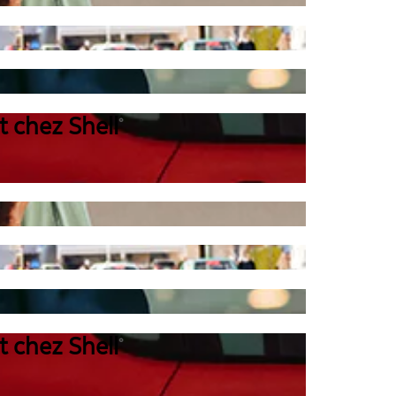
t chez Shell
°
t chez Shell
°