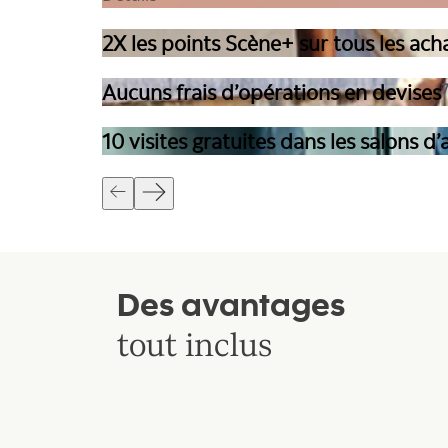
2X les points Scène+ sur tous les ach
Aucuns frais d’opérations en devises
10 visites gratuites dans les salons 
Des avantages
tout inclus