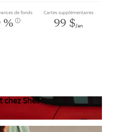
avances de fonds
Cartes supplémentaires
9 %
99 $
/an
t chez Shell
°