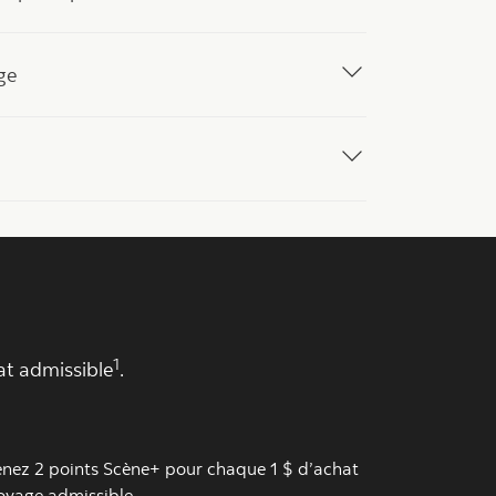
ge
1
at admissible
.
nez 2 points Scène+ pour chaque 1 $ d’achat
oyage admissible.