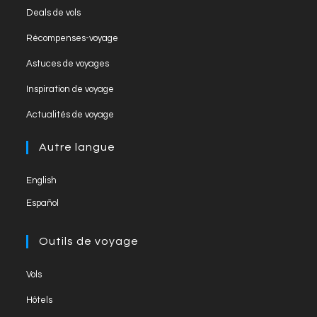
k
C
Deals de vols
h
Récompenses-voyage
a
Astuces de voyages
n
Inspiration de voyage
n
el
Actualités de voyage
Autre langue
English
Español
Outils de voyage
Vols
Hôtels