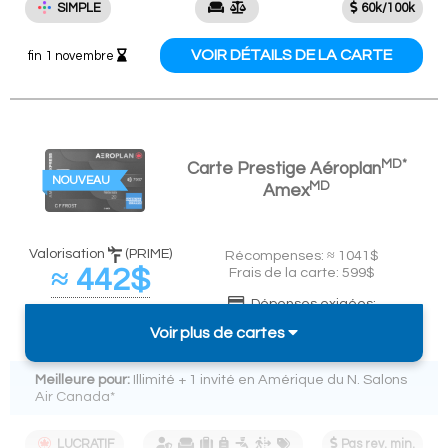
SIMPLE
60k/100k
VOIR DÉTAILS DE LA CARTE
fin 1 novembre
MD*
Carte Prestige Aéroplan
NOUVEAU
MD
Amex
Valorisation
(PRIME)
Récompenses: ≈ 1041$
≈ 442$
Frais de la carte: 599$
Dépenses exigées:
(
≈ 5,9%
de
7,5k$ en 3 mois dépense 7,5k$ en 3
remise sur 7,5k$)
Voir plus de cartes
mois
Meilleure pour:
Illimité + 1 invité en Amérique du N. Salons
Air Canada*
LUCRATIF
Pas rev. min.