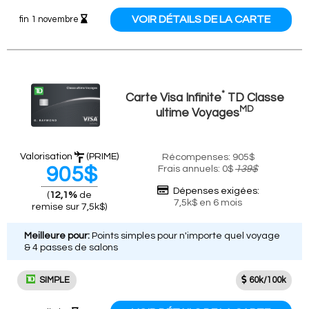
VOIR DÉTAILS DE LA CARTE
fin 1 novembre
*
Carte Visa Infinite
TD Classe
MD
ultime Voyages
Valorisation
(PRIME)
Récompenses: 905$
905$
Frais annuels: 0$
139$
Dépenses exigées:
(
12,1%
de
7,5k$ en 6 mois
remise sur 7,5k$)
Meilleure pour:
Points simples pour n'importe quel voyage
& 4 passes de salons
SIMPLE
60k/100k