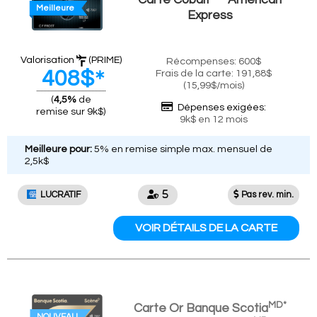
Carte
Cobalt
American
Meilleure
Express
Valorisation
(PRIME)
Récompenses: 600$
408$
Frais de la carte: 191,88$
∗
(15,99$/mois)
(
4,5%
de
Dépenses exigées:
remise sur 9k$)
9k$ en 12 mois
Meilleure pour:
5% en remise simple max. mensuel de
2,5k$
LUCRATIF
Pas rev. min.
VOIR DÉTAILS DE LA CARTE
MD*
Carte Or Banque Scotia
NOUVEAU