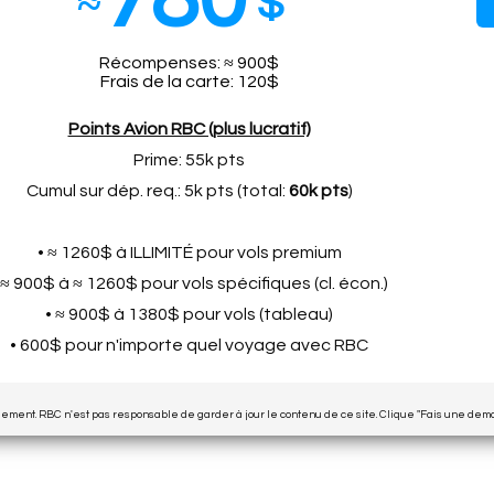
≈
$
Récompenses: ≈ 900$
Frais de la carte: 120$
Points Avion RBC (plus lucratif)
Prime: 55k pts
Cumul sur dép. req.: 5k pts (total:
60k pts
)
• ≈ 1260$ à ILLIMITÉ pour vols premium
 ≈ 900$ à ≈ 1260$ pour vols spécifiques (cl. écon.)
• ≈ 900$ à 1380$ pour vols (tableau)
• 600$ pour n'importe quel voyage avec RBC
quement. RBC n'est pas responsable de garder à jour le contenu de ce site. Clique "Fais une dema