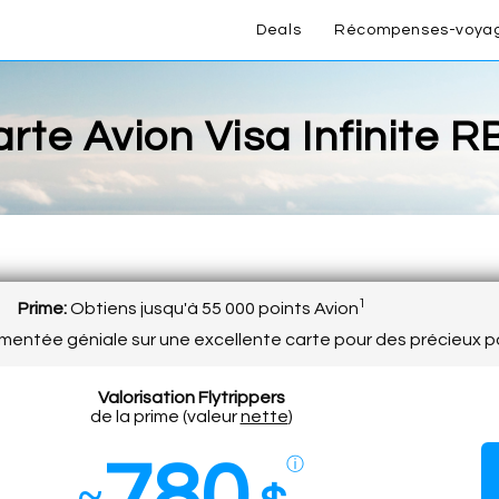
Deals
Récompenses-voya
rte Avion Visa Infinite 
1
Prime:
Obtiens jusqu'à 55 000 points Avion
entée géniale sur une excellente carte pour des précieux po
Valorisation Flytrippers
de la prime (valeur
nette
)
780
ⓘ