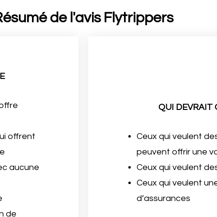
ésumé de l'avis Flytrippers
E
offre
QUI DEVRAIT
i offrent
Ceux qui veulent des 
ée
peuvent offrir une v
vec aucune
Ceux qui veulent de
Ceux qui veulent un
e
d’assurances
on de