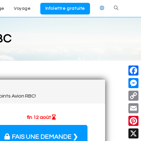
ge
Voyage
Infolettre gratuite
RBC
F
a
M
ints Avion RBC!
c
e
C
e
s
o
fin 12 août
E
b
s
p
m
o
P
e
y
FAIS UNE DEMANDE ❯
a