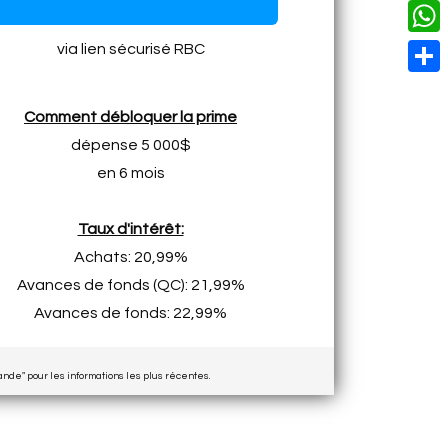
o
i
n
X
L
i
k
n
g
i
W
via lien sécurisé RBC
l
t
e
n
h
S
e
r
k
a
Comment débloquer la prime
h
r
t
dépense 5 000$
a
e
en 6 mois
s
r
s
A
e
t
Taux d'intérêt:
p
Achats: 20,99%
p
Avances de fonds (QC): 21,99%
Avances de fonds: 22,99%
nde" pour les informations les plus récentes.