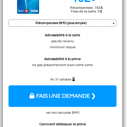
Récompenses: 192$
Frais de la carte: 0$
Récompenses BMO (plus simple)
Admissibilité à la carte
Prime: 25k pts
pas de revenu
Cumul sur dép. min.: 3750 pts (total:
28 750 pts
)
minimum requis
• 192$ pour n'importe
Admissibilité à la prime
quel voyage n'importe où
ne pas présentement avoir cette carte
• 192$ en remises en argent
indirectement avec le truc de l'hôtel remb.
fin 31 octobre
FAIS UNE DEMANDE ❯
via lien sécurisé BMO
Comment débloquer la prime