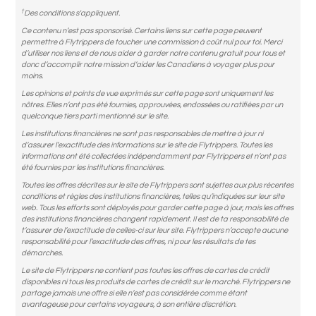
†
Des conditions s'appliquent.
Ce contenu n’est pas sponsorisé. Certains liens sur cette page peuvent
permettre à Flytrippers de toucher une commission à coût nul pour toi. Merci
d’utiliser nos liens et de nous aider à garder notre contenu gratuit pour tous et
donc d’accomplir notre mission d’aider les Canadiens à voyager plus pour
moins.
Les opinions et points de vue exprimés sur cette page sont uniquement les
nôtres. Elles n’ont pas été fournies, approuvées, endossées ou ratifiées par un
quelconque tiers parti mentionné sur le site.
Les institutions financières ne sont pas responsables de mettre à jour ni
d’assurer l’exactitude des informations sur le site de Flytrippers. Toutes les
informations ont été collectées indépendamment par Flytrippers et n’ont pas
été fournies par les institutions financières.
Toutes les offres décrites sur le site de Flytrippers sont sujettes aux plus récentes
conditions et règles des institutions financières, telles qu’indiquées sur leur site
web. Tous les efforts sont déployés pour garder cette page à jour, mais les offres
des institutions financières changent rapidement. Il est de ta responsabilité de
t’assurer de l’exactitude de celles-ci sur leur site. Flytrippers n’accepte aucune
responsabilité pour l’exactitude des offres, ni pour les résultats de tes
démarches.
Le site de Flytrippers ne contient pas toutes les offres de cartes de crédit
disponibles ni tous les produits de cartes de crédit sur le marché. Flytrippers ne
partage jamais une offre si elle n’est pas considérée comme étant
avantageuse pour certains voyageurs, à son entière discrétion.