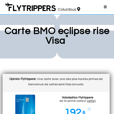
Columbus
Carte BMO eclipse rise
*
Visa
Opinion Flytrippers:
Une carte avec une des plus hautes primes de
bienvenue de cartes sans frais annuels.
Valorisation Flytrippers
de la prime (valeur
nette
)
192
ⓘ
$