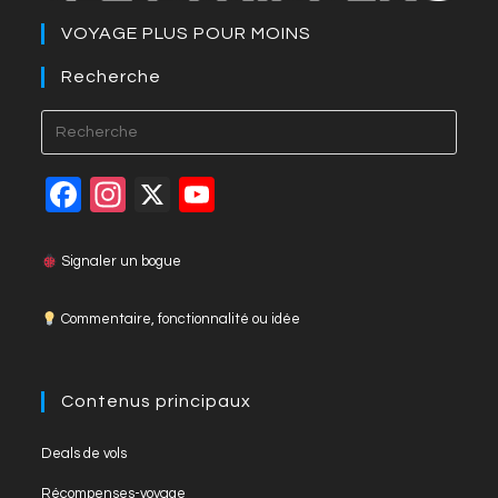
o
g
n
p
VOYAGE PLUS POUR MOINS
o
er
k
p
k
Recherche
F
In
X
Y
a
st
o
c
a
u
Signaler un bogue
e
gr
T
Commentaire, fonctionnalité ou idée
b
a
u
o
m
b
o
e
Contenus principaux
k
C
Deals de vols
h
Récompenses-voyage