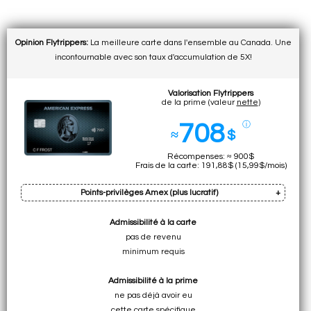
Opinion Flytrippers:
La meilleure carte dans l'ensemble au Canada. Une
incontournable avec son taux d'accumulation de 5X!
Valorisation Flytrippers
de la prime (valeur
nette
)
708
ⓘ
≈
$
Récompenses: ≈ 900$
Frais de la carte: 191,88$ (15,99$/mois)
Points-privilèges Amex (plus lucratif)
Admissibilité à la carte
Prime: 15k pts
pas de revenu
Cumul sur dép. min.: 45k pts (total:
60k pts
)
minimum requis
• ≈ 1260$ à ILLIMITÉ pour vols premium
Admissibilité à la prime
• ≈ 900$ à ≈ 1260$ pour vols spécifiques (cl. écon.)
ne pas déjà avoir eu
• ≈ 900$ à 1200$ pour vols (tableau)
cette carte spécifique
• 600$ pour n'importe quel dép. de voyage