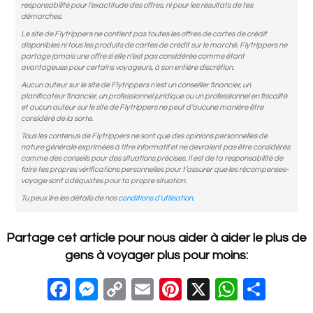
responsabilité pour l’exactitude des offres, ni pour les résultats de tes
démarches.
Le site de Flytrippers ne contient pas toutes les offres de cartes de crédit
disponibles ni tous les produits de cartes de crédit sur le marché. Flytrippers ne
partage jamais une offre si elle n’est pas considérée comme étant
avantageuse pour certains voyageurs, à son entière discrétion.
Aucun auteur sur le site de Flytrippers n’est un conseiller financier, un
planificateur financier, un professionnel juridique ou un professionnel en fiscalité
et aucun auteur sur le site de Flytrippers ne peut d’aucune manière être
considéré de la sorte.
Tous les contenus de Flytrippers ne sont que des opinions personnelles de
nature générale exprimées à titre informatif et ne devraient pas être considérés
comme des conseils pour des situations précises. Il est de ta responsabilité de
faire tes propres vérifications personnelles pour t’assurer que les récompenses-
voyage sont adéquates pour ta propre situation.
Tu peux lire les détails de nos
conditions d’utilisation
.
Partage cet article pour nous aider à aider le plus de
gens à voyager plus pour moins:
F
M
C
E
Pi
X
W
S
a
e
o
m
nt
h
h