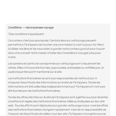
Conditions — récompenses-voyage
†
Des conditions s'appliquent.
Ce contenu n’est pas sponsorisé. Certains liens sur cette page peuvent
permettre à Flytrippers de toucher une commission à coût nul pour toi. Merci
d’utiliser nos liens et de nous aider à garder notre contenu gratuit pour tous et
donc d’accomplir notre mission d’aider les Canadiens à voyager plus pour
moins.
Les opinions et points de vue exprimés sur cette page sont uniquement les
nôtres. Elles n’ont pas été fournies, approuvées, endossées ou ratifiées par un
quelconque tiers parti mentionné sur le site.
Les institutions financières ne sont pas responsables de mettre à jour ni
d’assurer l’exactitude des informations sur le site de Flytrippers. Toutes les
informations ont été collectées indépendamment par Flytrippers et n’ont pas
été fournies par les institutions financières.
Toutes les offres décrites sur le site de Flytrippers sont sujettes aux plus récentes
conditions et règles des institutions financières, telles qu’indiquées sur leur site
web. Tous les efforts sont déployés pour garder cette page à jour, mais les offres
des institutions financières changent rapidement. Il est de ta responsabilité de
t’assurer de l’exactitude de celles-ci sur leur site. Flytrippers n’accepte aucune