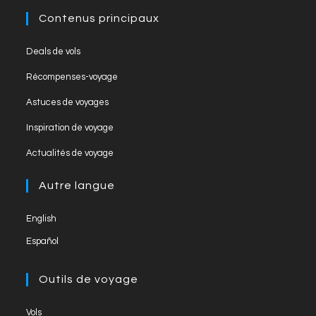
o
e
Contenus principaux
k
C
Deals de vols
h
Récompenses-voyage
a
Astuces de voyages
n
Inspiration de voyage
n
el
Actualités de voyage
Autre langue
English
Español
Outils de voyage
Vols