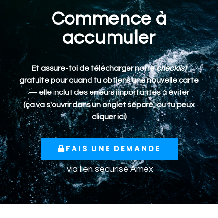
Commence à
accumuler
Et assure-toi de télécharger notre
checklist
gratuite pour quand tu obtiens une nouvelle carte
— elle inclut des erreurs importantes à éviter
(ça va s'ouvrir dans un onglet séparé, ou tu peux
cliquer ici
)
FAIS UNE DEMANDE
via lien sécurisé
Amex