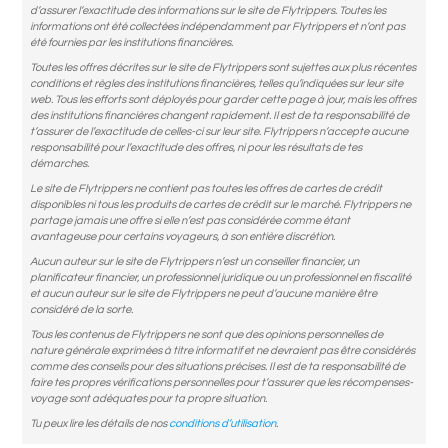
d’assurer l’exactitude des informations sur le site de Flytrippers. Toutes les
informations ont été collectées indépendamment par Flytrippers et n’ont pas
été fournies par les institutions financières.
Toutes les offres décrites sur le site de Flytrippers sont sujettes aux plus récentes
conditions et règles des institutions financières, telles qu’indiquées sur leur site
web. Tous les efforts sont déployés pour garder cette page à jour, mais les offres
des institutions financières changent rapidement. Il est de ta responsabilité de
t’assurer de l’exactitude de celles-ci sur leur site. Flytrippers n’accepte aucune
responsabilité pour l’exactitude des offres, ni pour les résultats de tes
démarches.
Le site de Flytrippers ne contient pas toutes les offres de cartes de crédit
disponibles ni tous les produits de cartes de crédit sur le marché. Flytrippers ne
partage jamais une offre si elle n’est pas considérée comme étant
avantageuse pour certains voyageurs, à son entière discrétion.
Aucun auteur sur le site de Flytrippers n’est un conseiller financier, un
planificateur financier, un professionnel juridique ou un professionnel en fiscalité
et aucun auteur sur le site de Flytrippers ne peut d’aucune manière être
considéré de la sorte.
Tous les contenus de Flytrippers ne sont que des opinions personnelles de
nature générale exprimées à titre informatif et ne devraient pas être considérés
comme des conseils pour des situations précises. Il est de ta responsabilité de
faire tes propres vérifications personnelles pour t’assurer que les récompenses-
voyage sont adéquates pour ta propre situation.
Tu peux lire les détails de nos
conditions d’utilisation
.