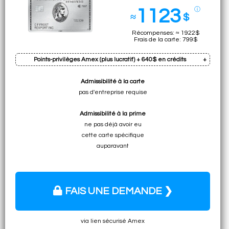
1123
ⓘ
≈
$
Récompenses: ≈ 1922$
Frais de la carte: 799$
Points-privilèges Amex (plus lucratif) + 640$ en crédits
Admissibilité à la carte
Prime: 120k pts
pas d'entreprise requise
Cumul sur dép. min.: 18750 pts (total:
138 750 pts
)
Admissibilité à la prime
• ≈ 2222$ à ILLIMITÉ pour vols premium
ne pas déjà avoir eu
• ≈ 2081$ à ≈ 2222$ pour vols spécifiques (cl. écon.)
cette carte spécifique
• ≈ 2081$ à 2222$ pour vols (tableau)
auparavant
• 1587$ pour n'importe quel dép. de voyage
FAIS UNE DEMANDE ❯
via lien sécurisé Amex