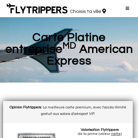
Choisis ta ville
Carte Platine
MD
entreprise
American
Express
Opinion Flytrippers:
La meilleure carte premium, avec l'accès illimité
gratuit aux salons d'aéroport VIP.
Valorisation Flytrippers
de la prime (valeur
nette
)