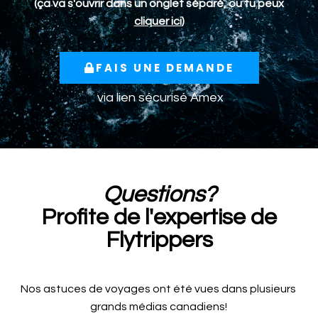
(ça va s'ouvrir dans un onglet séparé, ou tu peux
cliquer ici
)
FAIS UNE DEMANDE
via lien sécurisé
Amex
Questions?
Profite de l'expertise de
Flytrippers
Nos astuces de voyages ont été vues dans plusieurs
grands médias canadiens!