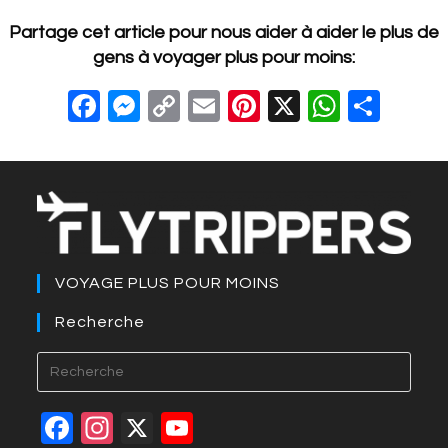
Partage cet article pour nous aider à aider le plus de
gens à voyager plus pour moins:
F
M
C
E
Pi
X
W
S
a
e
o
m
nt
h
h
c
ss
p
ail
er
at
ar
e
e
y
e
s
e
b
n
Li
st
A
o
g
n
p
VOYAGE PLUS POUR MOINS
o
er
k
p
k
Recherche
F
In
X
Y