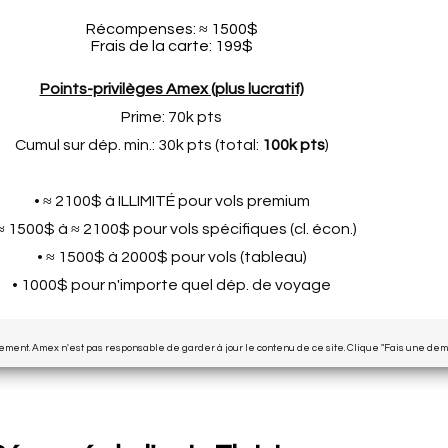
Récompenses: ≈ 1500$
Frais de la carte: 199$
Points-privilèges Amex (plus lucratif)
Prime: 70k pts
Cumul sur dép. min.: 30k pts (total:
100k pts
)
• ≈ 2100$ à ILLIMITÉ pour vols premium
 ≈ 1500$ à ≈ 2100$ pour vols spécifiques (cl. écon.)
• ≈ 1500$ à 2000$ pour vols (tableau)
• 1000$ pour n'importe quel dép. de voyage
uement. Amex n'est pas responsable de garder à jour le contenu de ce site. Clique "Fais une dem