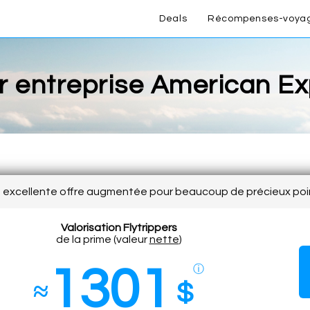
Deals
Récompenses-voya
r entreprise American E
excellente offre augmentée pour beaucoup de précieux poi
Valorisation Flytrippers
de la prime (valeur
nette
)
1301
ⓘ
≈
$