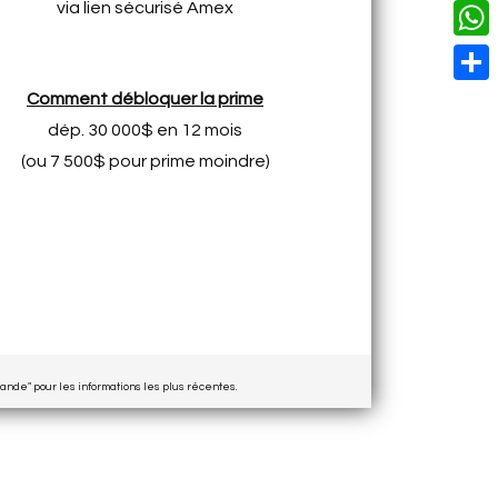
o
i
via lien sécurisé Amex
n
X
L
i
k
n
g
i
W
l
t
e
n
h
S
Comment débloquer la prime
e
r
k
a
dép. 30 000$ en 12 mois
h
r
t
(ou 7 500$ pour prime moindre)
a
e
s
r
s
A
e
t
p
p
ande" pour les informations les plus récentes.