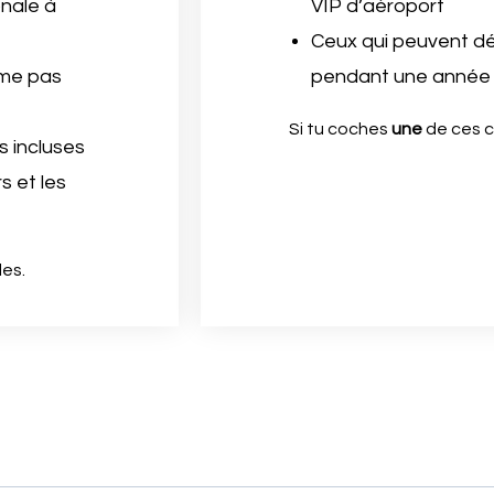
onale à
VIP d’aéroport
Ceux qui peuvent d
ême pas
pendant une année
Si tu coches
une
de ces c
 incluses
s et les
les.