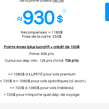
de la prime (valeur
nette
)
930
ⓘ
≈
$
Récompenses: ≈ 1180$
Frais de la carte: 250$
Points Amex (plus lucratif) + crédit de 100$
Prime: 60k pts
Cumul sur dép. min.: 12k pts (total:
72k pts
)
• ≈ 1080$ à ILLIMITÉ pour vols premium
 ≈ 720$ à ≈ 1080$ pour vols spécifiques (cl. écon.)
• ≈ 720$ à 1080$ pour vols (tableau)
• 720$ pour n'importe quel dép. de voyage