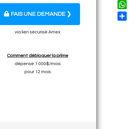
o
i
n
X
L
i
k
n
g
FAIS UNE DEMANDE ❯
i
W
l
t
e
n
h
S
e
r
via lien sécurisé Amex
k
a
h
r
t
a
e
s
r
s
Comment débloquer la prime
A
e
dépense 1 000$/mois
t
p
pour 12 mois
p