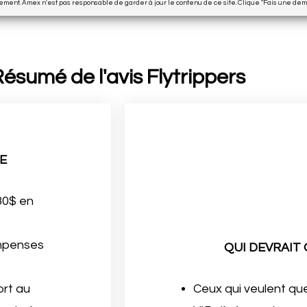
uement. Amex n'est pas responsable de garder à jour le contenu de ce site. Clique "Fais une dem
ésumé de l'avis Flytrippers
E
30$ en
ompenses
QUI DEVRAIT
ort au
Ceux qui veulent qu