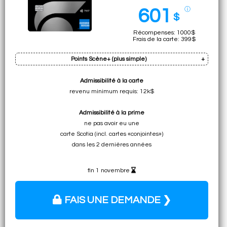
601
ⓘ
$
Récompenses: 1000$
Frais de la carte: 399$
Points Scène+ (plus simple)
Admissibilité à la carte
Prime: 80k pts
revenu minimum requis: 12k$
Cumul sur dép. min.: 20k pts (total:
100k pts
)
Admissibilité à la prime
• 1000$ pour de l'épicerie
ne pas avoir eu une
chez IGA/Sobeys/etc.
carte Scotia (incl. cartes «conjointes»)
• 1000$ pour n'importe quelle
dans les 2 dernières années
dépense de voyage sur tout site
fin 1 novembre
FAIS UNE DEMANDE ❯