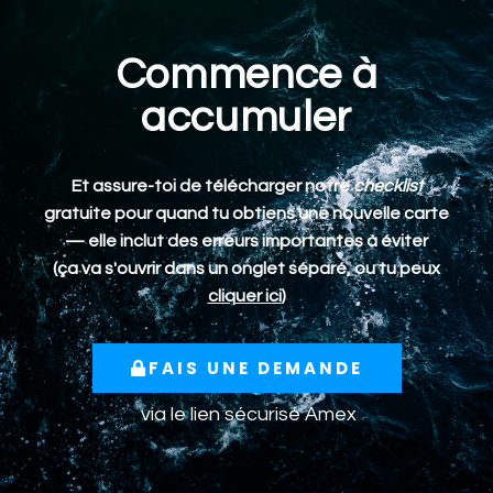
Commence à
accumuler
Et assure-toi de télécharger notre
checklist
gratuite pour quand tu obtiens une nouvelle carte
— elle inclut des erreurs importantes à éviter
(ça va s'ouvrir dans un onglet séparé, ou tu peux
cliquer ici
)
FAIS UNE DEMANDE
via le lien sécurisé Amex