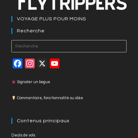
b
n
Li
st
A
o
g
n
p
VOYAGE PLUS POUR MOINS
o
er
k
p
k
Recherche
F
In
X
Y
a
st
o
c
a
u
Signaler un bogue
e
gr
T
Commentaire, fonctionnalité ou idée
b
a
u
o
m
b
o
e
Contenus principaux
k
C
Deals de vols