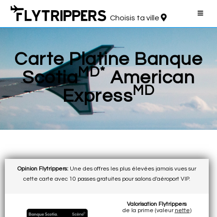
Choisis ta ville
Carte Platine Banque
MD*
Scotia
American
MD
Express
Opinion Flytrippers:
Une des offres les plus élevées jamais vues sur
cette carte avec 10 passes gratuites pour salons d'aéroport VIP.
Valorisation Flytrippers
de la prime (valeur
nette
)