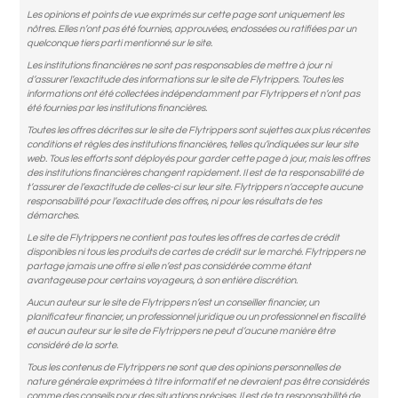
Les opinions et points de vue exprimés sur cette page sont uniquement les
nôtres. Elles n’ont pas été fournies, approuvées, endossées ou ratifiées par un
quelconque tiers parti mentionné sur le site.
Les institutions financières ne sont pas responsables de mettre à jour ni
d’assurer l’exactitude des informations sur le site de Flytrippers. Toutes les
informations ont été collectées indépendamment par Flytrippers et n’ont pas
été fournies par les institutions financières.
Toutes les offres décrites sur le site de Flytrippers sont sujettes aux plus récentes
conditions et règles des institutions financières, telles qu’indiquées sur leur site
web. Tous les efforts sont déployés pour garder cette page à jour, mais les offres
des institutions financières changent rapidement. Il est de ta responsabilité de
t’assurer de l’exactitude de celles-ci sur leur site. Flytrippers n’accepte aucune
responsabilité pour l’exactitude des offres, ni pour les résultats de tes
démarches.
Le site de Flytrippers ne contient pas toutes les offres de cartes de crédit
disponibles ni tous les produits de cartes de crédit sur le marché. Flytrippers ne
partage jamais une offre si elle n’est pas considérée comme étant
avantageuse pour certains voyageurs, à son entière discrétion.
Aucun auteur sur le site de Flytrippers n’est un conseiller financier, un
planificateur financier, un professionnel juridique ou un professionnel en fiscalité
et aucun auteur sur le site de Flytrippers ne peut d’aucune manière être
considéré de la sorte.
Tous les contenus de Flytrippers ne sont que des opinions personnelles de
nature générale exprimées à titre informatif et ne devraient pas être considérés
comme des conseils pour des situations précises. Il est de ta responsabilité de