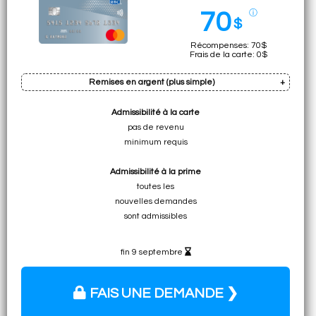
70
ⓘ
$
Récompenses: 70$
Frais de la carte: 0$
Remises en argent (plus simple)
Admissibilité à la carte
Prime: jusqu'à 7% de remises en $
pas de revenu
(taux boni remplace le taux régulier)
minimum requis
• 70$ en remises
Admissibilité à la prime
en argent simples
toutes les
nouvelles demandes
sont admissibles
fin 9 septembre
FAIS UNE DEMANDE ❯