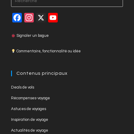
F
In
X
Y
a
st
o
c
a
u
Signaler un bogue
e
gr
T
Commentaire, fonctionnalité ou idée
b
a
u
o
m
b
o
e
Contenus principaux
k
C
Deals de vols
h
Récompenses-voyage
a
Astuces de voyages
n
Inspiration de voyage
n
el
Actualités de voyage