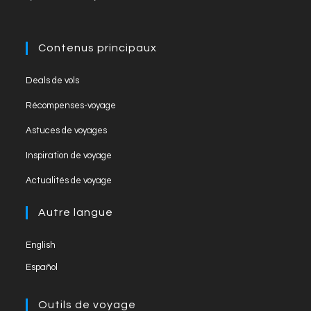
b
a
u
o
m
b
o
e
Contenus principaux
k
C
Deals de vols
h
Récompenses-voyage
a
Astuces de voyages
n
Inspiration de voyage
n
el
Actualités de voyage
Autre langue
English
Español
Outils de voyage