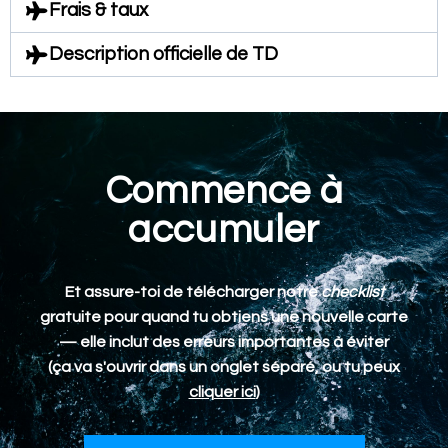
Frais & taux
Description officielle de TD
Commence à
accumuler
Et assure-toi de télécharger notre
checklist
gratuite pour quand tu obtiens une nouvelle carte
— elle inclut des erreurs importantes à éviter
(ça va s'ouvrir dans un onglet séparé, ou tu peux
cliquer ici
)