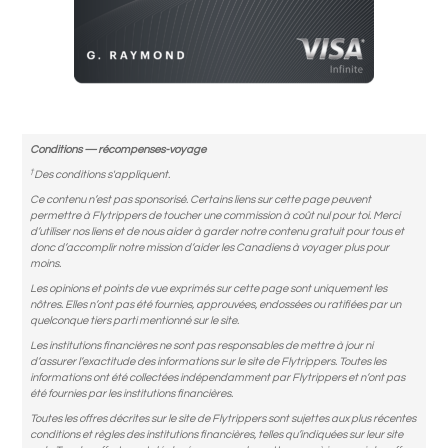
Conditions — récompenses-voyage
†
Des conditions s'appliquent.
Ce contenu n’est pas sponsorisé. Certains liens sur cette page peuvent
permettre à Flytrippers de toucher une commission à coût nul pour toi. Merci
d’utiliser nos liens et de nous aider à garder notre contenu gratuit pour tous et
donc d’accomplir notre mission d’aider les Canadiens à voyager plus pour
moins.
Les opinions et points de vue exprimés sur cette page sont uniquement les
nôtres. Elles n’ont pas été fournies, approuvées, endossées ou ratifiées par un
quelconque tiers parti mentionné sur le site.
Les institutions financières ne sont pas responsables de mettre à jour ni
d’assurer l’exactitude des informations sur le site de Flytrippers. Toutes les
informations ont été collectées indépendamment par Flytrippers et n’ont pas
été fournies par les institutions financières.
Toutes les offres décrites sur le site de Flytrippers sont sujettes aux plus récentes
conditions et règles des institutions financières, telles qu’indiquées sur leur site