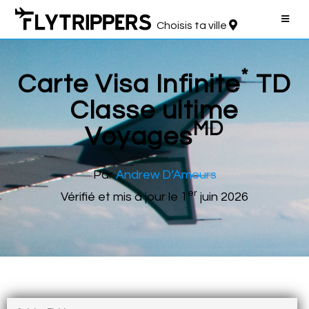
Choisis ta ville
*
Carte Visa Infinite
TD
Classe ultime
MD
Voyages
Par
Andrew D’Amours
er
Vérifié et mis à jour le 1
juin 2026