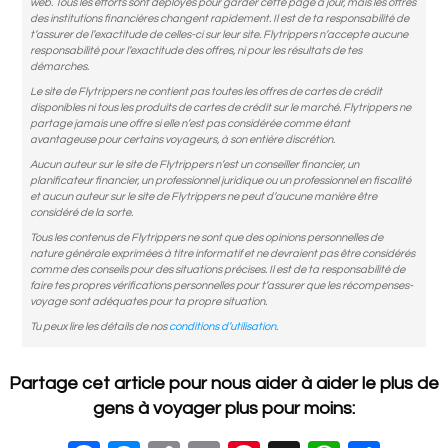
web. Tous les efforts sont déployés pour garder cette page à jour, mais les offres
des institutions financières changent rapidement. Il est de ta responsabilité de
t’assurer de l’exactitude de celles-ci sur leur site. Flytrippers n’accepte aucune
responsabilité pour l’exactitude des offres, ni pour les résultats de tes
démarches.
Le site de Flytrippers ne contient pas toutes les offres de cartes de crédit
disponibles ni tous les produits de cartes de crédit sur le marché. Flytrippers ne
partage jamais une offre si elle n’est pas considérée comme étant
avantageuse pour certains voyageurs, à son entière discrétion.
Aucun auteur sur le site de Flytrippers n’est un conseiller financier, un
planificateur financier, un professionnel juridique ou un professionnel en fiscalité
et aucun auteur sur le site de Flytrippers ne peut d’aucune manière être
considéré de la sorte.
Tous les contenus de Flytrippers ne sont que des opinions personnelles de
nature générale exprimées à titre informatif et ne devraient pas être considérés
comme des conseils pour des situations précises. Il est de ta responsabilité de
faire tes propres vérifications personnelles pour t’assurer que les récompenses-
voyage sont adéquates pour ta propre situation.
Tu peux lire les détails de nos
conditions d’utilisation
.
Partage cet article pour nous aider à aider le plus de
gens à voyager plus pour moins: