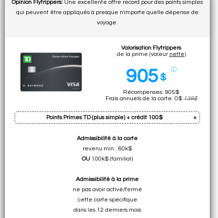
Opinion Flytrippers:
Une excellente offre record pour des points simples
qui peuvent être appliqués à presque n'importe quelle dépense de
voyage.
Valorisation Flytrippers
de la prime (valeur
nette
)
905
ⓘ
$
Récompenses: 905$
Frais annuels de la carte: 0$
139$
Points Primes TD (plus simple) + crédit 100$
Admissibilité à la carte
Prime: 146k pts
revenu min.: 60k$
Cumul sur dép. min.: 15k pts (total:
161k pts
)
OU
100k$ (familial)
• 805$ pour n'importe quel
Admissibilité à la prime
voyage avec Expedia pour la TD
ne pas avoir activé/fermé
• 708$ pour n'importe
cette carte spécifique
quel voyage n'importe où
dans les 12 derniers mois