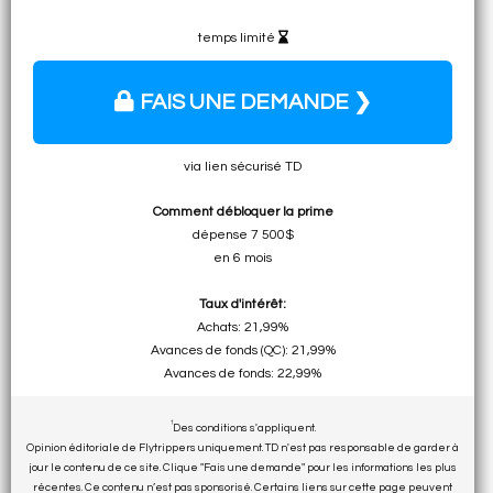
temps limité
FAIS UNE DEMANDE ❯
via lien sécurisé TD
Comment débloquer la prime
dépense 7 500$
en 6 mois
Taux d'intérêt:
Achats: 21,99%
Avances de fonds (QC): 21,99%
Avances de fonds: 22,99%
†
Des conditions s'appliquent.
Opinion éditoriale de Flytrippers uniquement. TD n'est pas responsable de garder à
jour le contenu de ce site. Clique "Fais une demande" pour les informations les plus
récentes. Ce contenu n’est pas sponsorisé. Certains liens sur cette page peuvent