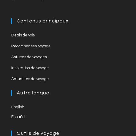
b
a
u
o
m
b
o
e
Contenus principaux
k
C
Deals de vols
h
Récompenses-voyage
a
Astuces de voyages
n
Inspiration de voyage
n
el
Actualités de voyage
Autre langue
English
Español
Outils de voyage