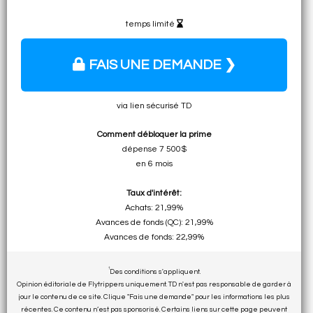
temps limité
FAIS UNE DEMANDE ❯
via lien sécurisé TD
Comment débloquer la prime
dépense 7 500$
en 6 mois
Taux d'intérêt:
Achats: 21,99%
Avances de fonds (QC): 21,99%
Avances de fonds: 22,99%
†
Des conditions s'appliquent.
Opinion éditoriale de Flytrippers uniquement. TD n'est pas responsable de garder à
jour le contenu de ce site. Clique "Fais une demande" pour les informations les plus
récentes. Ce contenu n’est pas sponsorisé. Certains liens sur cette page peuvent