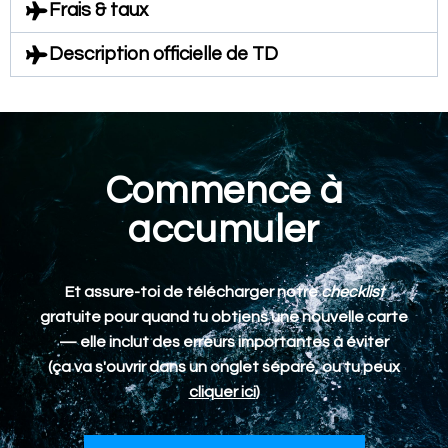
Frais & taux
Description officielle de TD
Commence à
accumuler
Et assure-toi de télécharger notre
checklist
gratuite pour quand tu obtiens une nouvelle carte
— elle inclut des erreurs importantes à éviter
(ça va s'ouvrir dans un onglet séparé, ou tu peux
cliquer ici
)