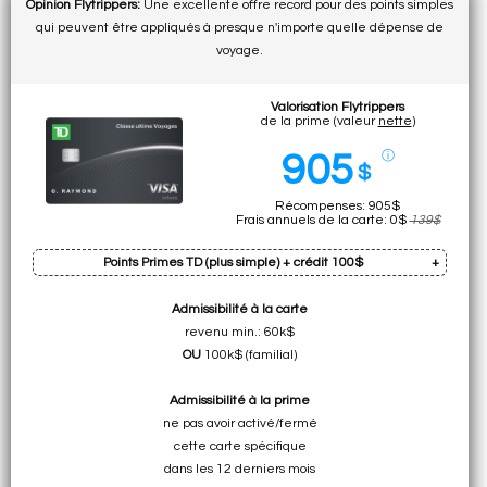
Opinion Flytrippers:
Une excellente offre record pour des points simples
qui peuvent être appliqués à presque n'importe quelle dépense de
voyage.
Valorisation Flytrippers
de la prime (valeur
nette
)
905
ⓘ
$
Récompenses: 905$
Frais annuels de la carte: 0$
139$
Points Primes TD (plus simple) + crédit 100$
Admissibilité à la carte
Prime: 146k pts
revenu min.: 60k$
Cumul sur dép. min.: 15k pts (total:
161k pts
)
OU
100k$ (familial)
• 805$ pour n'importe quel
Admissibilité à la prime
voyage avec Expedia pour la TD
ne pas avoir activé/fermé
• 708$ pour n'importe
cette carte spécifique
quel voyage n'importe où
dans les 12 derniers mois