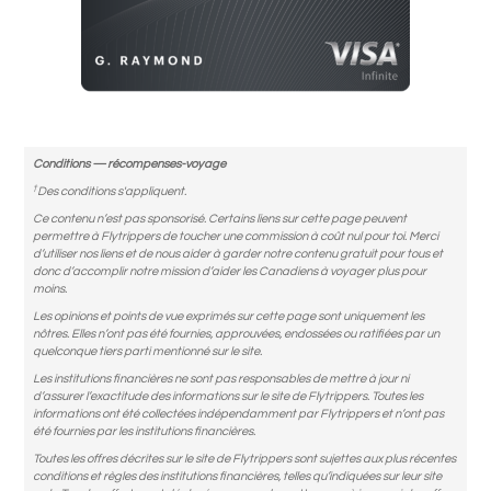
Conditions — récompenses-voyage
†
Des conditions s'appliquent.
Ce contenu n’est pas sponsorisé. Certains liens sur cette page peuvent
permettre à Flytrippers de toucher une commission à coût nul pour toi. Merci
d’utiliser nos liens et de nous aider à garder notre contenu gratuit pour tous et
donc d’accomplir notre mission d’aider les Canadiens à voyager plus pour
moins.
Les opinions et points de vue exprimés sur cette page sont uniquement les
nôtres. Elles n’ont pas été fournies, approuvées, endossées ou ratifiées par un
quelconque tiers parti mentionné sur le site.
Les institutions financières ne sont pas responsables de mettre à jour ni
d’assurer l’exactitude des informations sur le site de Flytrippers. Toutes les
informations ont été collectées indépendamment par Flytrippers et n’ont pas
été fournies par les institutions financières.
Toutes les offres décrites sur le site de Flytrippers sont sujettes aux plus récentes
conditions et règles des institutions financières, telles qu’indiquées sur leur site