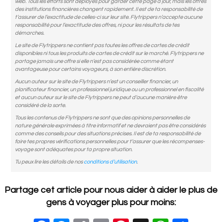
web. Tous les efforts sont déployés pour garder cette page à jour, mais les offres
des institutions financières changent rapidement. Il est de ta responsabilité de
t’assurer de l’exactitude de celles-ci sur leur site. Flytrippers n’accepte aucune
responsabilité pour l’exactitude des offres, ni pour les résultats de tes
démarches.
Le site de Flytrippers ne contient pas toutes les offres de cartes de crédit
disponibles ni tous les produits de cartes de crédit sur le marché. Flytrippers ne
partage jamais une offre si elle n’est pas considérée comme étant
avantageuse pour certains voyageurs, à son entière discrétion.
Aucun auteur sur le site de Flytrippers n’est un conseiller financier, un
planificateur financier, un professionnel juridique ou un professionnel en fiscalité
et aucun auteur sur le site de Flytrippers ne peut d’aucune manière être
considéré de la sorte.
Tous les contenus de Flytrippers ne sont que des opinions personnelles de
nature générale exprimées à titre informatif et ne devraient pas être considérés
comme des conseils pour des situations précises. Il est de ta responsabilité de
faire tes propres vérifications personnelles pour t’assurer que les récompenses-
voyage sont adéquates pour ta propre situation.
Tu peux lire les détails de nos
conditions d’utilisation
.
Partage cet article pour nous aider à aider le plus de
gens à voyager plus pour moins: