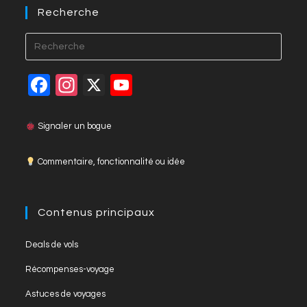
k
Recherche
F
In
X
Y
a
st
o
c
a
u
Signaler un bogue
e
gr
T
Commentaire, fonctionnalité ou idée
b
a
u
o
m
b
o
e
Contenus principaux
k
C
Deals de vols
h
Récompenses-voyage
a
Astuces de voyages
n