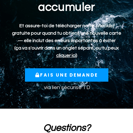
accumuler
Et assure-toi de télécharger notre
checklist
gratuite pour quand tu obtiens une nouvelle carte
— elle inclut des erreurs importantes à éviter
(ça va s'ouvrir dans un onglet séparé, ou tu peux
cliquer ici
)
FAIS UNE DEMANDE
via lien sécurisé TD
Questions?