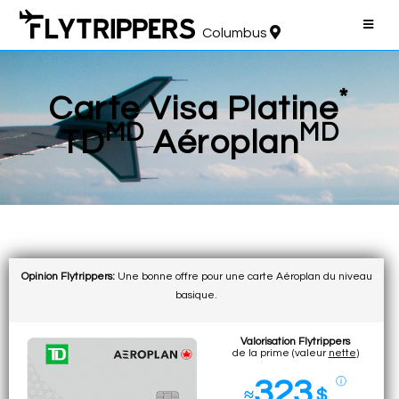
Columbus
*
Carte Visa Platine
MD
MD
TD
Aéroplan
Opinion Flytrippers:
Une bonne offre pour une carte Aéroplan du niveau
basique.
Valorisation Flytrippers
de la prime (valeur
nette
)
323
ⓘ
≈
$