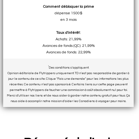
Comment débloquer la prime
dépense 1500$
en 3 mois
Taux d'intérêt:
Achats: 21,99%
Avances de fonds (QC): 21,99%
Avances de fonds: 22,99%
†
Des conditions s'appliquent.
Opinion éditoriale de Flytrippers uniquement. TD n'est pas responsable de garder à
jour le contenu de ce site. Clique "Fais une demande" pour les informations les plus
récentes. Ce contenu n’est pas sponsorisé. Certains liens sur cette page peuvent
permettre à Flytrippers de toucher une commission à coût absolument nul pour toi.
Merci d’utiliser nos liens et de nous aider à garder notre contenu gratuit pour tous. Ça
nous aide à accomplir notre mission d’aider les Canadiens à voyager pour moins.