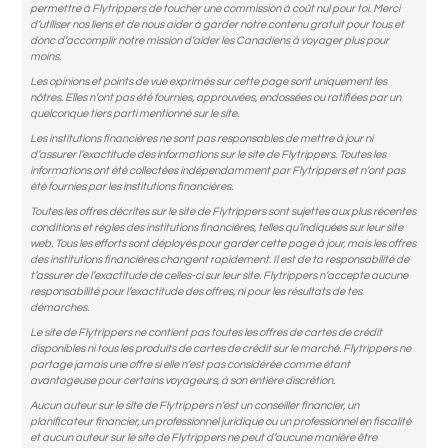
permettre à Flytrippers de toucher une commission à coût nul pour toi. Merci
d’utiliser nos liens et de nous aider à garder notre contenu gratuit pour tous et
donc d’accomplir notre mission d’aider les Canadiens à voyager plus pour
moins.
Les opinions et points de vue exprimés sur cette page sont uniquement les
nôtres. Elles n’ont pas été fournies, approuvées, endossées ou ratifiées par un
quelconque tiers parti mentionné sur le site.
Les institutions financières ne sont pas responsables de mettre à jour ni
d’assurer l’exactitude des informations sur le site de Flytrippers. Toutes les
informations ont été collectées indépendamment par Flytrippers et n’ont pas
été fournies par les institutions financières.
Toutes les offres décrites sur le site de Flytrippers sont sujettes aux plus récentes
conditions et règles des institutions financières, telles qu’indiquées sur leur site
web. Tous les efforts sont déployés pour garder cette page à jour, mais les offres
des institutions financières changent rapidement. Il est de ta responsabilité de
t’assurer de l’exactitude de celles-ci sur leur site. Flytrippers n’accepte aucune
responsabilité pour l’exactitude des offres, ni pour les résultats de tes
démarches.
Le site de Flytrippers ne contient pas toutes les offres de cartes de crédit
disponibles ni tous les produits de cartes de crédit sur le marché. Flytrippers ne
partage jamais une offre si elle n’est pas considérée comme étant
avantageuse pour certains voyageurs, à son entière discrétion.
Aucun auteur sur le site de Flytrippers n’est un conseiller financier, un
planificateur financier, un professionnel juridique ou un professionnel en fiscalité
et aucun auteur sur le site de Flytrippers ne peut d’aucune manière être