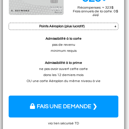
Récompenses: ≈ 323$
Frais annuels de la carte: 0$
89$
Points Aéroplan (plus lucratif)
Admissibilité à la carte
Prime: 15k pts
pas de revenu
Cumul sur dép. min.: 1k pts (total:
16k pts
)
minimum requis
• ≈ 336$ à ≈ 1600$+ pour vols premium
Admissibilité à la prime
• ≈ 240$ à ≈ 336$ pour vols spécifiques (cl. écon.)
ne pas avoir ouvert cette carte
• ≈ 176$ pour n'importe
dans les 12 derniers mois
quel vol Air Canada
OU une carte Aéroplan du même niveau à vie
FAIS UNE DEMANDE ❯
via lien sécurisé TD