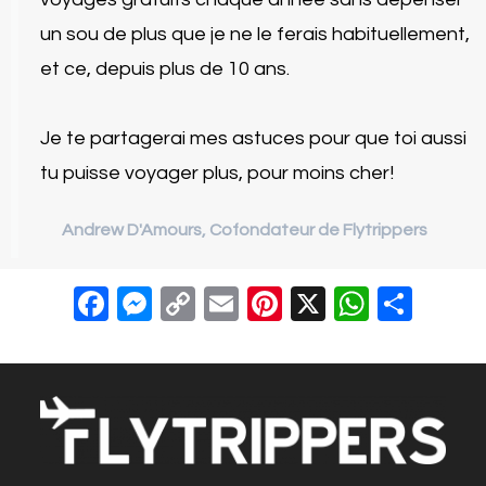
un sou de plus que je ne le ferais habituellement,
et ce, depuis plus de 10 ans.
Je te partagerai mes astuces pour que toi aussi
tu puisse voyager plus, pour moins cher!
Andrew D'Amours, Cofondateur de Flytrippers
F
M
C
E
Pi
X
W
S
a
e
o
m
nt
h
h
c
ss
p
ail
er
at
ar
e
e
y
e
s
e
b
n
Li
st
A
o
g
n
p