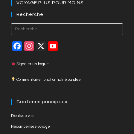
VOYAGE PLUS POUR MOINS
o
er
k
p
k
Recherche
F
In
X
Y
a
st
o
c
a
u
Signaler un bogue
e
gr
T
Commentaire, fonctionnalité ou idée
b
a
u
o
m
b
o
e
Contenus principaux
k
C
Deals de vols
h
Récompenses-voyage
a