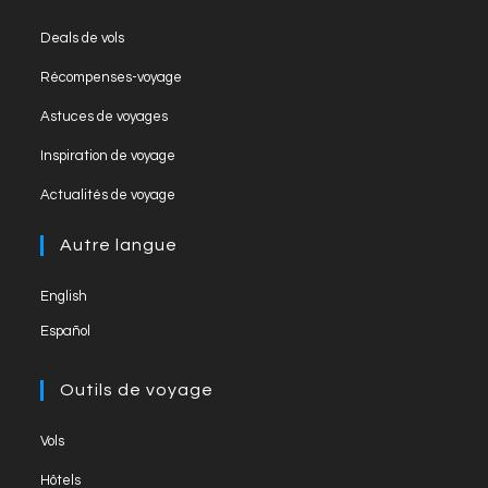
k
C
Deals de vols
h
Récompenses-voyage
a
Astuces de voyages
n
Inspiration de voyage
n
el
Actualités de voyage
Autre langue
English
Español
Outils de voyage
Vols
Hôtels