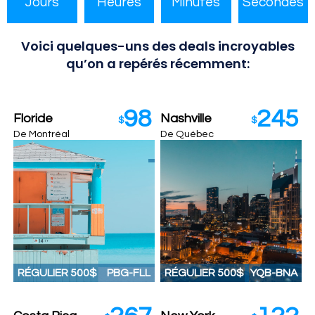
Jours
Heures
Minutes
Secondes
Voici quelques-uns des deals incroyables
qu’on a repérés récemment:
98
245
Floride
Nashville
$
$
De Montréal
De Québec
RÉGULIER 500$
PBG
-FLL
RÉGULIER 500$
YQB-BNA