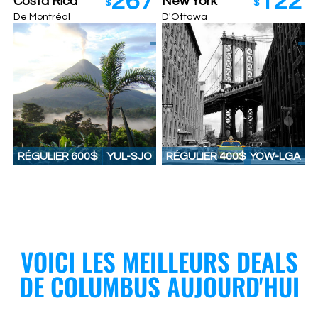
267
122
Costa Rica
New York
$
$
De Montréal
D'Ottawa
RÉGULIER 600$
YUL-SJO
RÉGULIER 400$
YOW-LGA
VOICI LES MEILLEURS DEALS
DE COLUMBUS AUJOURD'HUI