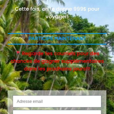
Cette fois, on te donne 999$ pour
voyager!
PARTICIPE MAINTENANT
Regarde tes courriels pour des
chances de gagner supplémentaires
dans les prochains jours!!!