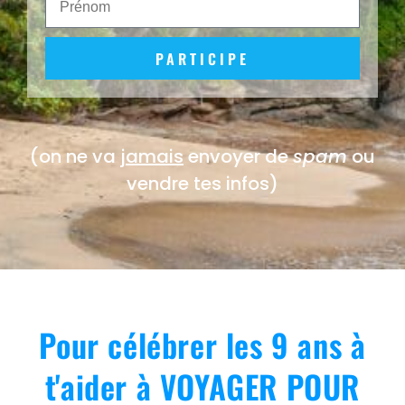
PARTICIPE
(on ne va
jamais
envoyer de
spam
ou
vendre tes infos)
Pour célébrer les 9 ans à
t'aider à VOYAGER POUR