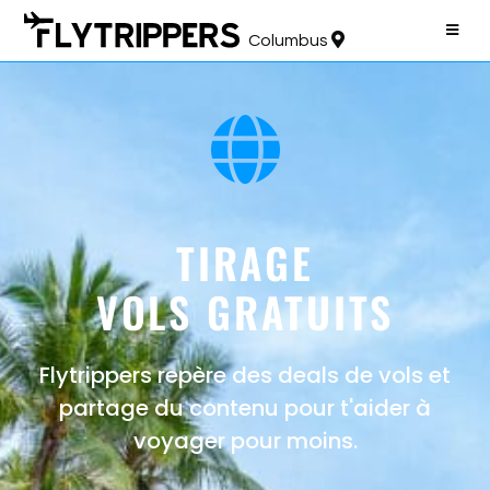
Columbus
TIRAGE
VOLS GRATUITS
Flytrippers repère des deals de vols et
partage du contenu pour t'aider à
voyager pour moins.