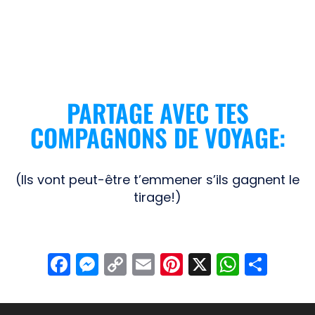
PARTAGE AVEC TES
COMPAGNONS DE VOYAGE:
(Ils vont peut-être t’emmener s’ils gagnent le
tirage!)
F
M
C
E
Pi
X
W
S
a
e
o
m
nt
h
h
c
ss
p
ail
er
at
ar