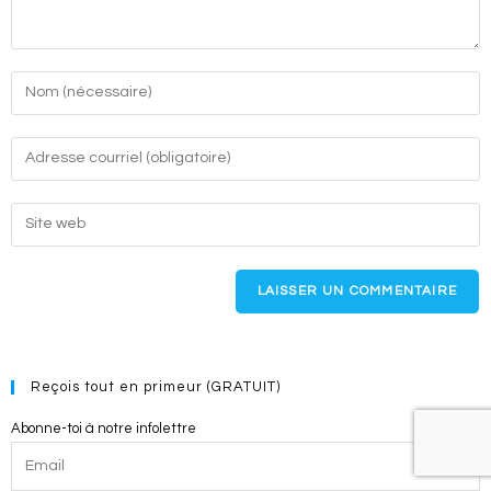
Enter
your
name
Enter
or
your
username
email
Enter
to
address
your
comment
to
website
comment
URL
(optional)
Reçois tout en primeur (GRATUIT)
Abonne-toi à notre infolettre