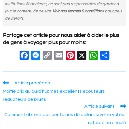
institutions financières, ne sont pas responsables de garder à
jour le contenu de ce site.
Voir nos termes & conditions
pour plus
de détails.
Partage cet article pour nous aider à aider le plus
de gens à voyager plus pour moins:
F
M
C
E
Pi
X
W
S
a
e
o
m
nt
h
h
c
ss
p
ail
er
at
ar
e
e
y
e
s
e
Read
Article précédent
more
b
n
Li
st
A
Moitié prix aujourd’hui: mes excellents écouteurs
articles
o
g
n
p
réducteurs de bruits
Article suivant
o
er
k
p
Comment obtenir des centaines de dollars si votre vol est
k
retardé ou annulé