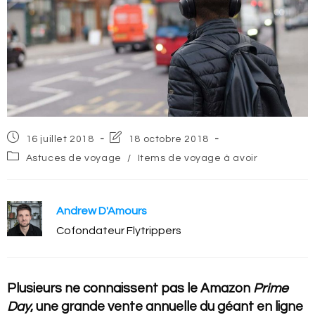
Post
Post
16 juillet 2018
18 octobre 2018
published:
last
Post
Astuces de voyage
/
Items de voyage à avoir
modified:
category:
Andrew D'Amours
Cofondateur Flytrippers
Plusieurs ne connaissent pas le Amazon
Prime
Day
, une grande vente annuelle du géant en ligne