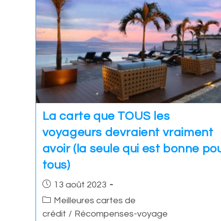
La carte que TOUS les
voyageurs devraient vraiment
avoir (la seule qui est bonne po
tous)
Post
13 août 2023
published:
Post
Meilleures cartes de
category:
crédit
/
Récompenses-voyage