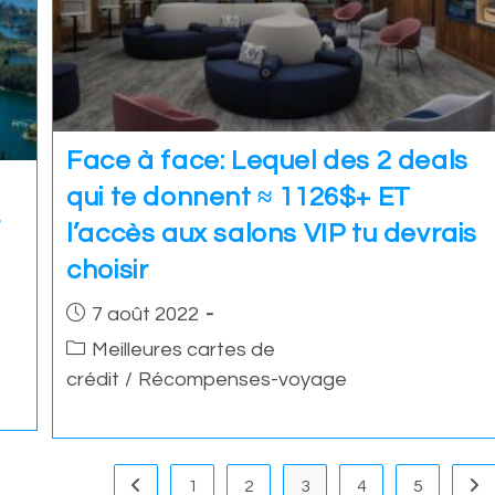
Face à face: Lequel des 2 deals
qui te donnent ≈ 1126$+ ET
r
l’accès aux salons VIP tu devrais
choisir
Post
7 août 2022
published:
Post
Meilleures cartes de
category:
crédit
/
Récompenses-voyage
1
2
3
4
5
Go to the previous page
Go 