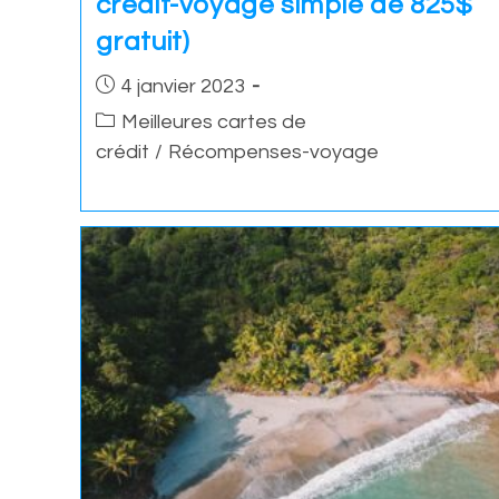
crédit-voyage simple de 825$
gratuit)
Post
4 janvier 2023
published:
Post
Meilleures cartes de
category:
crédit
/
Récompenses-voyage