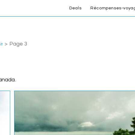
Deals
Récompenses-voya
>
Page 3
it
Canada.