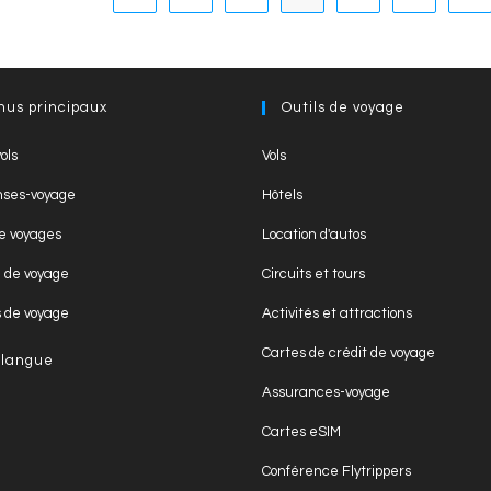
nus principaux
Outils de voyage
Opens
Opens
ols
Vols
in
in
Opens
Opens
ses-voyage
Hôtels
a
a
in
in
Opens
Opens
new
new
e voyages
Location d'autos
a
a
in
in
tab
tab
Opens
Opens
new
new
n de voyage
Circuits et tours
a
a
in
in
tab
tab
Opens
Opens
new
new
s de voyage
Activités et attractions
a
a
in
in
tab
tab
Opens
new
new
Cartes de crédit de voyage
 langue
a
a
in
tab
tab
Opens
new
new
Assurances-voyage
a
in
tab
tab
Opens
new
Cartes eSIM
a
in
tab
Opens
new
Conférence Flytrippers
a