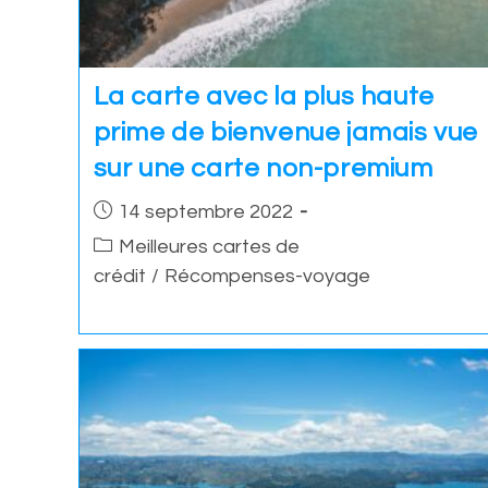
La carte avec la plus haute
prime de bienvenue jamais vue
sur une carte non-premium
Post
14 septembre 2022
published:
Post
Meilleures cartes de
category:
crédit
/
Récompenses-voyage