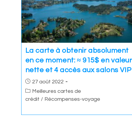
La carte à obtenir absolument
en ce moment: ≈ 915$ en valeu
nette et 4 accès aux salons VIP
Post
27 août 2022
published:
Post
Meilleures cartes de
category:
crédit
/
Récompenses-voyage