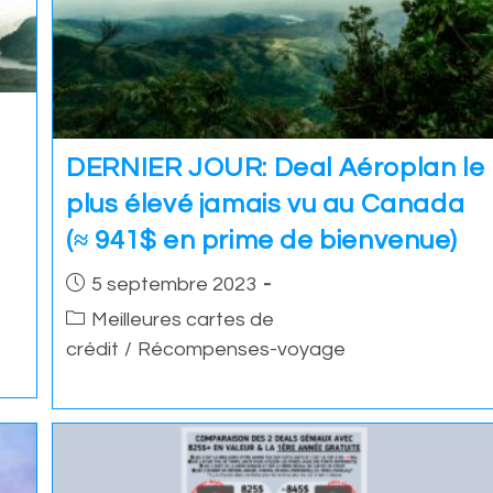
DERNIER JOUR: Deal Aéroplan le
plus élevé jamais vu au Canada
(≈ 941$ en prime de bienvenue)
Post
5 septembre 2023
published:
Post
Meilleures cartes de
category:
crédit
/
Récompenses-voyage