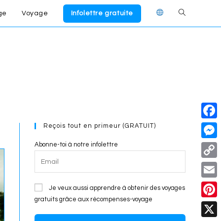
ge
Voyage
Infolettre gratuite
Toggle
website
search
Reçois tout en primeur (GRATUIT)
F
a
Abonne-toi à notre infolettre
M
c
e
C
e
s
o
E
Je veux aussi apprendre à obtenir des voyages
b
s
p
gratuits grâce aux récompenses-voyage
m
o
P
e
y
a