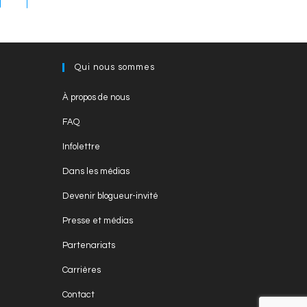
Qui nous sommes
Opens
À propos de nous
in
Opens
FAQ
a
in
Opens
new
Infolettre
a
in
tab
Opens
new
Dans les médias
a
in
tab
Opens
new
Devenir blogueur-invité
a
in
tab
Opens
new
Presse et médias
a
in
tab
Opens
new
Partenariats
a
in
tab
Opens
new
Carrières
a
in
tab
Opens
new
Contact
a