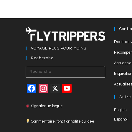
Conte
Deals de v
VOYAGE PLUS POUR MOINS
Récompen
Recherche
Astuces d
Press
Inspiratio
Escape
to
Actualité
F
In
X
Y
close
a
st
o
Autre
the
c
a
u
Signaler un bogue
search
English
panel.
e
gr
T
Español
Commentaire, fonctionnalité ou idée
b
a
u