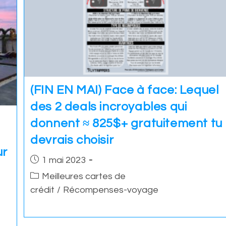
(FIN EN MAI) Face à face: Lequel
des 2 deals incroyables qui
donnent ≈ 825$+ gratuitement tu
devrais choisir
ur
Post
1 mai 2023
published:
Post
Meilleures cartes de
category:
crédit
/
Récompenses-voyage