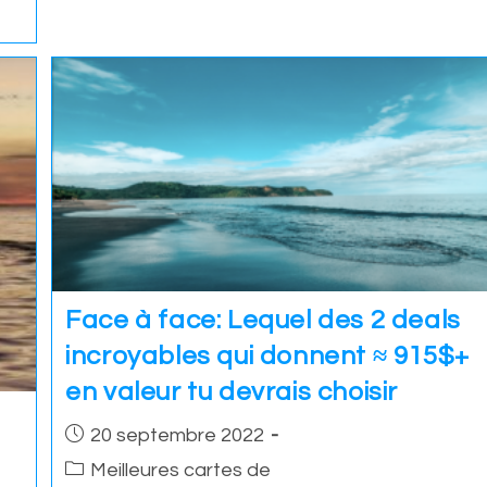
Face à face: Lequel des 2 deals
incroyables qui donnent ≈ 915$+
en valeur tu devrais choisir
Post
20 septembre 2022
published:
Post
Meilleures cartes de