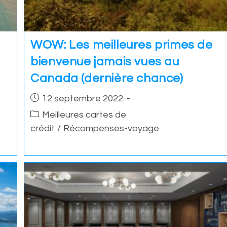
WOW: Les meilleures primes de
bienvenue jamais vues au
Canada (dernière chance)
Post
12 septembre 2022
published:
Post
Meilleures cartes de
category:
crédit
/
Récompenses-voyage