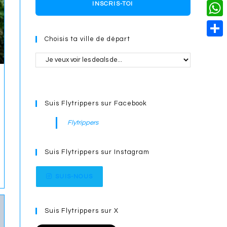
o
i
n
X
INSCRIS-TOI
L
i
k
n
g
i
W
l
t
e
Choisis ta ville de départ
n
h
S
e
r
k
a
h
r
t
a
e
s
r
s
Suis Flytrippers sur Facebook
A
e
t
p
Flytrippers
p
Suis Flytrippers sur Instagram
SUIS-NOUS
Suis Flytrippers sur X