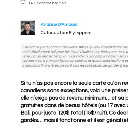
Post
147 commentaires
modified:
comments:
Andrew D'Amours
Cofondateur Flytrippers
Cet article peut contenir des liens affiliés qui pourraient t'offrir 
coût absolument nul pour toi. Merci d'utiliser nos liens pour nous
valeur gratuitement et pour nous aider à accomplir notre missio
service si on a pas confiance en celui-ci et aucun tiers parti n'a j
institutions financières, ne sont pas responsables de garder à jou
Si tu n’as pas encore la seule carte qu’on 
canadiens sans exceptions, voici une présen
elle n’exige pas de revenu minimum… et sa 
gratuites dans de beaux hôtels (ou 17 avec u
Bali, pour juste 120$ total (15$/nuit). Ce de
gardés… mais il fonctionne et il est génial (et