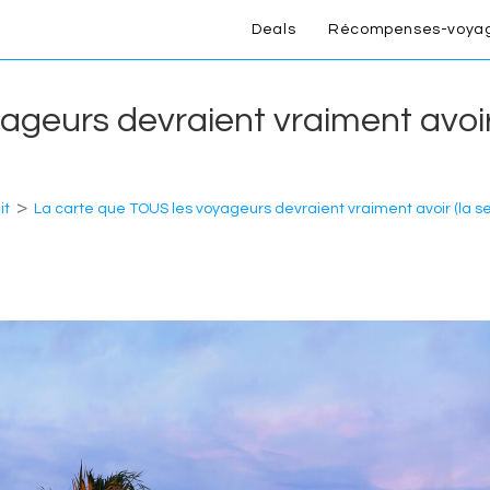
Deals
Récompenses-voya
geurs devraient vraiment avoir 
>
it
La carte que TOUS les voyageurs devraient vraiment avoir (la se