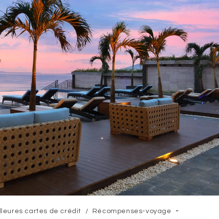
lleures cartes de crédit
/
Récompenses-voyage
y: