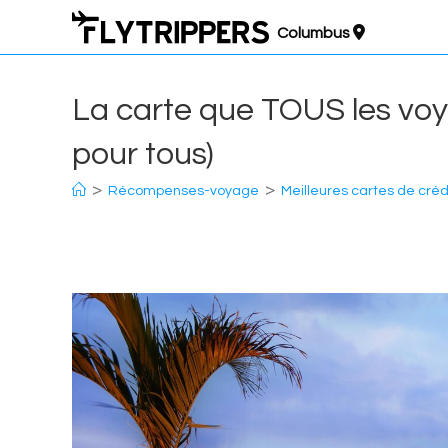
Aller
Columbus
au
contenu
La carte que TOUS les voya
pour tous)
>
>
Récompenses-voyage
Meilleures cartes de créd