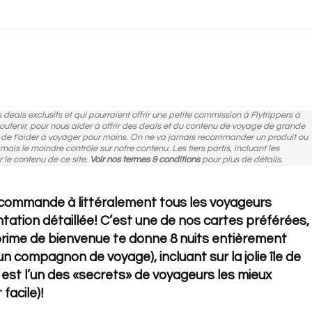
des deals exclusifs et qui pourraient offrir une petite commission à Flytrippers à
 soutenir, pour nous aider à offrir des deals et du contenu de voyage de grande
n de t'aider à voyager pour moins. On ne va jamais recommander un produit ou
amais le moindre contrôle sur notre contenu. Les tiers partis, incluant les
r le contenu de ce site.
Voir nos termes & conditions
pour plus de détails.
recommande à littéralement tous les voyageurs
tation détaillée! C’est une de nos cartes préférées,
prime de bienvenue te donne 8 nuits entièrement
n compagnon de voyage), incluant sur la jolie île de
al est l’un des «secrets» de voyageurs les mieux
 facile)!