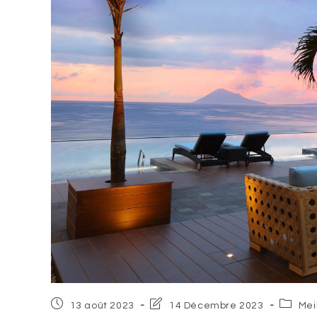
Post
Post
Post
13 août 2023
14 Décembre 2023
Mei
published:
last
categor