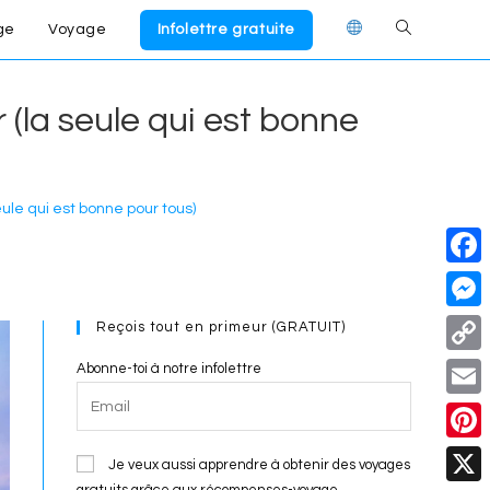
ge
Voyage
Infolettre gratuite
Toggle
website
(la seule qui est bonne
search
ule qui est bonne pour tous)
F
a
M
Reçois tout en primeur (GRATUIT)
c
e
C
Abonne-toi à notre infolettre
e
s
o
E
b
s
p
m
o
P
e
Je veux aussi apprendre à obtenir des voyages
y
a
gratuits grâce aux récompenses-voyage