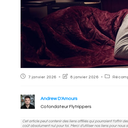
Post
Post
Post
7 janvier 2026
8 janvier 2026
Récomp
published:
last
category:
modified:
Andrew D'Amours
Cofondateur Flytrippers
Cet article peut contenir des liens affiliés qui pourraient t'offrir 
coût absolument nul pour toi. Merci d'utiliser nos liens pour nous