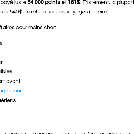
ai payé juste
54 000 points et 161$
. Tristement, la plupar
juste 540$ de rabais sur des voyages (ou pire)…
faires pour moins cher:
s
ur
ibles
ort avant
aque jour
aériens
 des points de transporteurs aériens (ou des points de