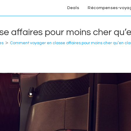
Deals
Récompenses-voya
e affaires pour moins cher qu’
>
es
Comment voyager en classe affaires pour moins cher qu’en c