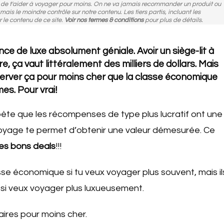
n de t'aider à voyager pour moins. On ne va jamais recommander un produit ou
amais le moindre contrôle sur notre contenu. Les tiers partis, incluant les
r le contenu de ce site.
Voir nos termes & conditions
pour plus de détails.
nce de luxe absolument géniale. Avoir un siège-lit à
e, ça vaut littéralement des milliers de dollars. Mais
server ça pour moins cher que la classe économique
es. Pour vrai!
épète que les récompenses de type plus lucratif ont une
oyage te permet d’obtenir une valeur démesurée. Ce
des bons deals
!!!
sse économique si tu veux voyager plus souvent, mais il
si veux voyager plus luxueusement.
aires pour moins cher.