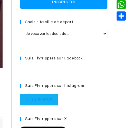
o
i
n
X
INSCRIS-TOI
L
i
k
n
g
i
W
l
t
e
Choisis ta ville de départ
n
h
S
e
r
k
a
h
r
t
a
e
s
r
s
Suis Flytrippers sur Facebook
A
e
t
p
p
Suis Flytrippers sur Instagram
SUIS-NOUS
Suis Flytrippers sur X