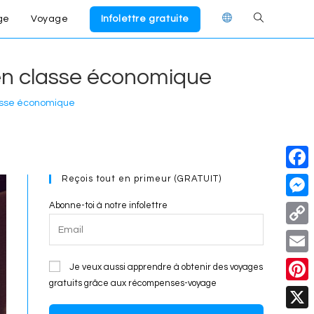
ge
Voyage
Infolettre gratuite
Toggle
website
en classe économique
search
lasse économique
Reçois tout en primeur (GRATUIT)
F
a
Abonne-toi à notre infolettre
M
c
e
C
e
s
o
E
Je veux aussi apprendre à obtenir des voyages
b
s
p
gratuits grâce aux récompenses-voyage
m
o
P
e
y
a