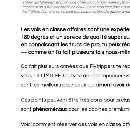
valeur gratuitement et pour nous aider à accomplir notre missio
service si on a pas confiance en celui-ci et aucun tiers parti n'a j
institutions financières, ne sont pas responsables de garder à jou
Les vols en classe affaires sont une expérie
180 degrés et un service de qualité supérieur
en connaissant les trucs de pro, tu peux ré
— comme on l’a fait plusieurs fois nous-mêm
Ça fait plusieurs années que Flytrippers te r
valeur ILLIMITÉE. Ce type de récompenses-v
sont les meilleurs pour ceux qui
aiment avoir 
Ces points peuvent être très bons pour la cla
sont
phénoménaux
pour les cabines premium 
Voici comment réserver des vols en classe aff