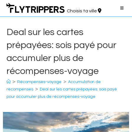
Aller
au
Choisis ta ville
contenu
Deal sur les cartes
prépayées: sois payé pour
accumuler plus de
récompenses-voyage
>
>
Récompenses-voyage
Accumulation de
>
récompenses
Deal sur les cartes prépayées: sois payé
pour accumuler plus de récompenses-voyage