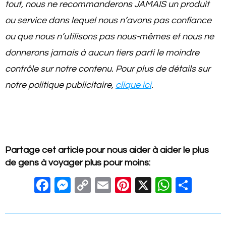
tout, nous ne recommanderons JAMAIS un produit
ou service dans lequel nous n’avons pas confiance
ou que nous n’utilisons pas nous-mêmes et nous ne
donnerons jamais à aucun tiers parti le moindre
contrôle sur notre contenu. Pour plus de détails sur
notre politique publicitaire,
clique ici
.
Partage cet article pour nous aider à aider le plus
de gens à voyager plus pour moins:
F
M
C
E
Pi
X
W
S
a
e
o
m
nt
h
h
c
ss
p
ail
er
at
ar