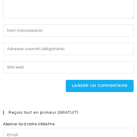
Enter
your
name
Enter
or
your
username
email
Enter
to
address
your
comment
to
website
comment
URL
(optional)
Reçois tout en primeur (GRATUIT)
Abonne-toi à notre infolettre