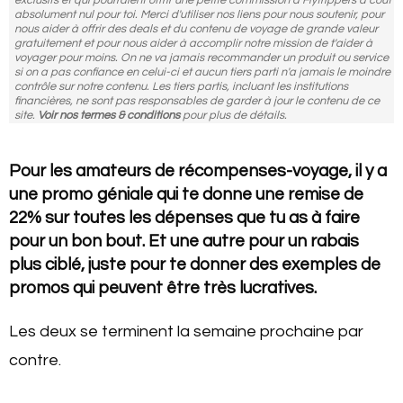
exclusifs et qui pourraient offrir une petite commission à Flytrippers à coût
absolument nul pour toi. Merci d'utiliser nos liens pour nous soutenir, pour
nous aider à offrir des deals et du contenu de voyage de grande valeur
gratuitement et pour nous aider à accomplir notre mission de t'aider à
voyager pour moins. On ne va jamais recommander un produit ou service
si on a pas confiance en celui-ci et aucun tiers parti n'a jamais le moindre
contrôle sur notre contenu. Les tiers partis, incluant les institutions
financières, ne sont pas responsables de garder à jour le contenu de ce
site.
Voir nos termes & conditions
pour plus de détails.
Pour les amateurs de récompenses-voyage, il y a
une promo géniale qui te donne une remise de
22% sur toutes les dépenses que tu as à faire
pour un bon bout. Et une autre pour un rabais
plus ciblé, juste pour te donner des exemples de
promos qui peuvent être très lucratives.
Les deux se terminent la semaine prochaine par
contre.