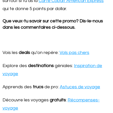
surtout si tu as la
Carte Cobalt American Express
qui te donne 5 points par dollar.
Que veux-tu savoir sur cette promo? Dis-le-nous
dans les commentaires ci-dessous.
Vois les
deals
qu’on repère:
Vols pas chers
Explore des
destinations
géniales:
Inspiration de
voyage
Apprends des
trucs
de pro:
Astuces de voyage
Découvre les voyages
gratuits
:
Récompenses-
voyage