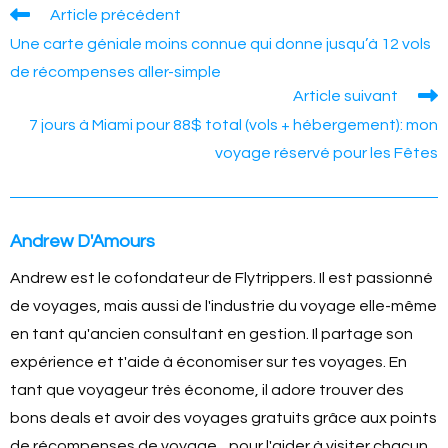
e
e
y
e
s
e
Read
Article précédent
more
b
n
Li
st
A
Une carte géniale moins connue qui donne jusqu’à 12 vols
articles
o
g
n
p
de récompenses aller-simple
Article suivant
o
er
k
p
7 jours à Miami pour 88$ total (vols + hébergement): mon
k
voyage réservé pour les Fêtes
Andrew D'Amours
Andrew est le cofondateur de Flytrippers. Il est passionné
de voyages, mais aussi de l'industrie du voyage elle-même
en tant qu'ancien consultant en gestion. Il partage son
expérience et t'aide à économiser sur tes voyages. En
tant que voyageur très économe, il adore trouver des
bons deals et avoir des voyages gratuits grâce aux points
de récompenses de voyage... pour l'aider à visiter chacun