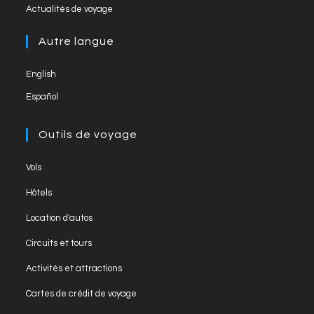
Opens
new
el
Actualités de voyage
a
in
tab
new
a
Autre langue
tab
new
English
tab
Español
Outils de voyage
Opens
Vols
in
Opens
Hôtels
a
in
Opens
new
Location d'autos
a
in
tab
Opens
new
Circuits et tours
a
in
tab
Opens
new
Activités et attractions
a
in
tab
Opens
new
Cartes de crédit de voyage
a
in
tab