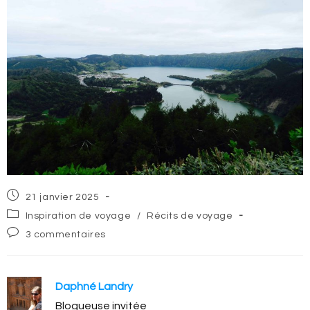
Post
21 janvier 2025
published:
Post
Inspiration de voyage
/
Récits de voyage
category:
Post
3 commentaires
comments:
Daphné Landry
Blogueuse invitée