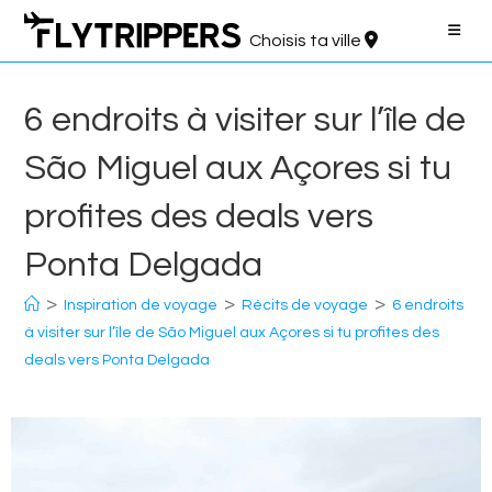
Aller
au
Choisis ta ville
contenu
6 endroits à visiter sur l’île de
São Miguel aux Açores si tu
profites des deals vers
Ponta Delgada
>
>
>
Inspiration de voyage
Récits de voyage
6 endroits
à visiter sur l’île de São Miguel aux Açores si tu profites des
deals vers Ponta Delgada