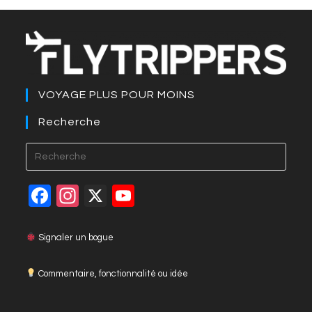
VOYAGE PLUS POUR MOINS
Recherche
F
In
X
Y
a
st
o
c
a
u
Signaler un bogue
e
gr
T
Commentaire, fonctionnalité ou idée
b
a
u
o
m
b