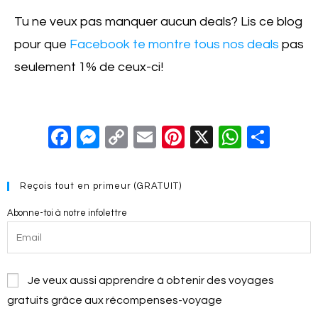
Tu ne veux pas manquer aucun deals? Lis ce blog
pour que
Facebook te montre tous nos deals
pas
seulement 1% de ceux-ci!
F
M
C
E
Pi
X
W
S
a
e
o
m
nt
h
h
c
ss
p
ail
er
at
ar
Reçois tout en primeur (GRATUIT)
e
e
y
e
s
e
Abonne-toi à notre infolettre
b
n
Li
st
A
o
g
n
p
o
er
k
p
Je veux aussi apprendre à obtenir des voyages
k
gratuits grâce aux récompenses-voyage