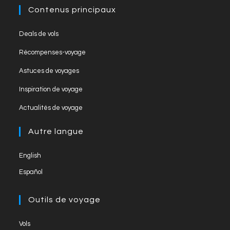
o
e
Contenus principaux
k
C
Deals de vols
h
Récompenses-voyage
a
Astuces de voyages
n
Inspiration de voyage
n
el
Actualités de voyage
Autre langue
English
Español
Outils de voyage
Vols