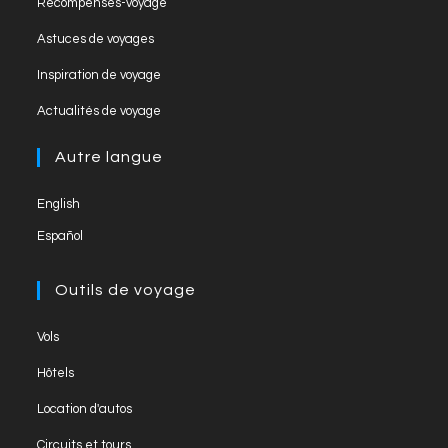
Récompenses-voyage
a
a
in
Opens
new
Astuces de voyages
n
a
in
tab
Opens
new
Inspiration de voyage
n
a
in
tab
Opens
new
el
Actualités de voyage
a
in
tab
new
a
Autre langue
tab
new
English
tab
Español
Outils de voyage
Opens
Vols
in
Opens
Hôtels
a
in
Opens
new
Location d'autos
a
in
tab
Opens
new
Circuits et tours