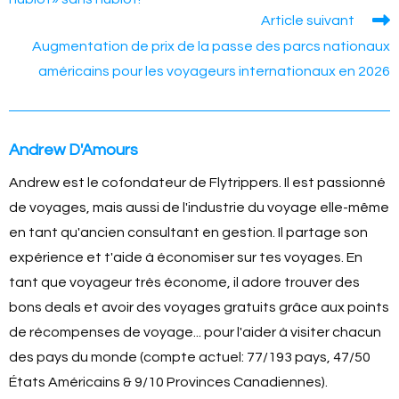
o
g
n
p
Article suivant
o
er
k
p
Augmentation de prix de la passe des parcs nationaux
k
américains pour les voyageurs internationaux en 2026
Andrew D'Amours
Andrew est le cofondateur de Flytrippers. Il est passionné
de voyages, mais aussi de l'industrie du voyage elle-même
en tant qu'ancien consultant en gestion. Il partage son
expérience et t'aide à économiser sur tes voyages. En
tant que voyageur très économe, il adore trouver des
bons deals et avoir des voyages gratuits grâce aux points
de récompenses de voyage... pour l'aider à visiter chacun
des pays du monde (compte actuel: 77/193 pays, 47/50
États Américains & 9/10 Provinces Canadiennes).