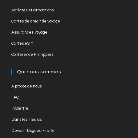
a
in
tab
Opens
new
Activités et attractions
a
in
tab
Opens
new
Cartes de crédit de voyage
a
in
tab
Opens
new
Assurances-voyage
a
in
tab
Opens
new
Cartes eSIM
a
in
tab
Opens
new
Conférence Flytrippers
a
in
tab
new
a
Qui nous sommes
tab
new
tab
Opens
À propos de nous
in
Opens
FAQ
a
in
Opens
new
Infolettre
a
in
tab
Opens
new
Dans les médias
a
in
tab
Opens
new
Devenir blogueur-invité
a
in
tab