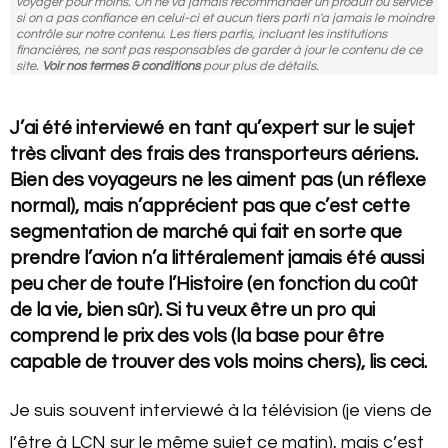
voyager pour moins. On ne va jamais recommander un produit ou service
si on a pas confiance en celui-ci et aucun tiers parti n'a jamais le moindre
contrôle sur notre contenu. Les tiers partis, incluant les institutions
financières, ne sont pas responsables de garder à jour le contenu de ce
site.
Voir nos termes & conditions
pour plus de détails.
J’ai été interviewé en tant qu’expert sur le sujet
très clivant des frais des transporteurs aériens.
Bien des voyageurs ne les aiment pas (un réflexe
normal), mais n’apprécient pas que c’est cette
segmentation de marché qui fait en sorte que
prendre l’avion n’a littéralement jamais été aussi
peu cher de toute l’Histoire (en fonction du coût
de la vie, bien sûr). Si tu veux être un pro qui
comprend le prix des vols (la base pour être
capable de trouver des vols moins chers), lis ceci.
Je suis souvent interviewé à la télévision (je viens de
l’être à LCN sur le même sujet ce matin), mais c’est