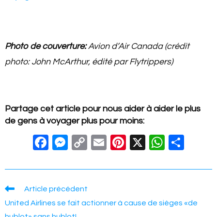
Photo de couverture:
Avion d’Air Canada (crédit
photo: John McArthur, édité par Flytrippers)
Partage cet article pour nous aider à aider le plus
de gens à voyager plus pour moins:
F
M
C
E
Pi
X
W
S
a
e
o
m
nt
h
h
c
ss
p
ail
er
at
ar
e
e
y
e
s
e
Read
Article précédent
more
b
n
Li
st
A
United Airlines se fait actionner à cause de sièges «de
articles
hublot» sans hublot!