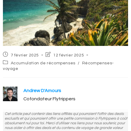
Post
Post
7 février 2025
12 février 2025
published:
last
Post
Accumulation de récompenses
/
Récompenses-
modified:
category:
voyage
Andrew D'Amours
Cofondateur Flytrippers
Cet article peut contenir des liens affiliés qui pourraient t'offrir des deals
exclusifs et qui pourraient offrir une petite commission à Flytrippers à coût
absolument nul pour toi. Merci d'utiliser nos liens pour nous soutenir, pour
nous aider à offrir des deals et du contenu de voyage de grande valeur