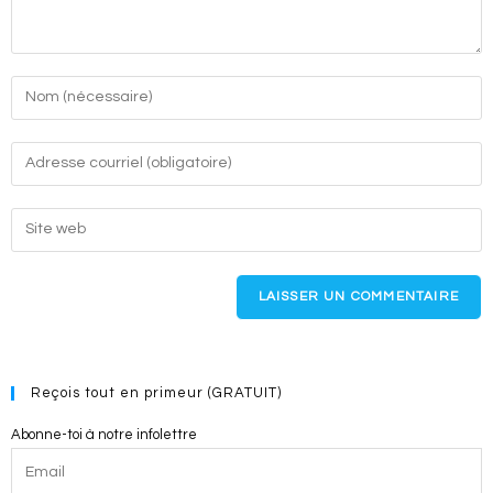
Enter
your
name
Enter
or
your
username
email
Enter
to
address
your
comment
to
website
comment
URL
(optional)
Reçois tout en primeur (GRATUIT)
Abonne-toi à notre infolettre