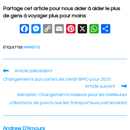
Partage cet article pour nous aider à aider le plus
de gens à voyager plus pour moins:
F
M
C
E
Pi
X
W
S
a
e
o
m
nt
h
h
c
ss
p
ail
er
at
ar
ÉTIQUETTES
:
PRIMES TD
e
e
y
e
s
e
b
n
Li
st
A
Read
Article précédent
o
g
n
p
more
Changements aux cartes de crédit BMO pour 2025
articles
o
er
k
p
Article suivant
k
Aéroplan: Changements majeurs pour les meilleures
utilisations de points (sur les transporteurs partenaires)
Andrew D'Amours