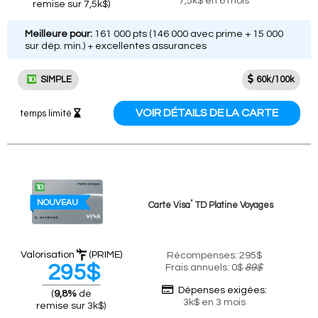
7,5k$ en 6 mois
remise sur 7,5k$)
Meilleure pour:
161 000 pts (146 000 avec prime + 15 000
sur dép. min.) + excellentes assurances
SIMPLE
60k/100k
VOIR DÉTAILS DE LA CARTE
temps limité
NOUVEAU
*
Carte Visa
TD Platine Voyages
Valorisation
(PRIME)
Récompenses: 295$
295$
Frais annuels: 0$
89$
Dépenses exigées:
(
9,8%
de
3k$ en 3 mois
remise sur 3k$)