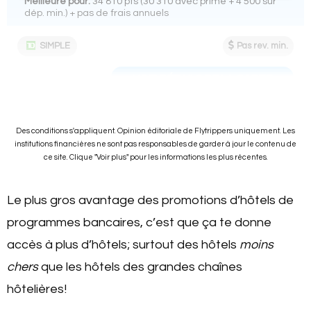
Meilleure pour:
34 810 pts (30 310 avec prime + 4 500 sur
dép. min.) + pas de frais annuels
SIMPLE
Pas rev. min.
VOIR DÉTAILS DE LA CARTE
Des conditions s'appliquent. Opinion éditoriale de Flytrippers uniquement. Les
institutions financières ne sont pas responsables de garder à jour le contenu de
ce site. Clique "Voir plus" pour les informations les plus récentes.
Le plus gros avantage des promotions d’hôtels de
programmes bancaires, c’est que ça te donne
accès à plus d’hôtels; surtout des hôtels
moins
chers
que les hôtels des grandes chaînes
hôtelières!