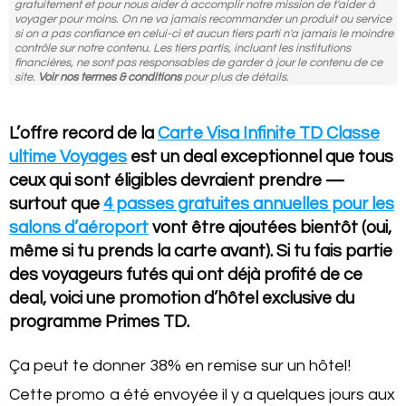
gratuitement et pour nous aider à accomplir notre mission de t'aider à
voyager pour moins. On ne va jamais recommander un produit ou service
si on a pas confiance en celui-ci et aucun tiers parti n'a jamais le moindre
contrôle sur notre contenu. Les tiers partis, incluant les institutions
financières, ne sont pas responsables de garder à jour le contenu de ce
site.
Voir nos termes & conditions
pour plus de détails.
L’offre record de la
Carte Visa Infinite TD Classe
ultime Voyages
est un deal exceptionnel que tous
ceux qui sont éligibles devraient prendre —
surtout que
4 passes gratuites annuelles pour les
salons d’aéroport
vont être ajoutées bientôt (oui,
même si tu prends la carte avant). Si tu fais partie
des voyageurs futés qui ont déjà profité de ce
deal, voici une promotion d’hôtel exclusive du
programme Primes TD.
Ça peut te donner 38% en remise sur un hôtel!
Cette promo a été envoyée il y a quelques jours aux