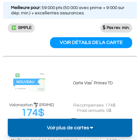
Meilleure pour:
59 000 pts (50 000 avec prime + 9 000 sur
dép. min.) + excellentes assurances
SIMPLE
Pas rev. min.
VOIR DÉTAILS DE LA CARTE
NOUVEAU
*
Carte Visa
Primes TD
Valorisation
(PRIME)
Récompenses: 174$
174$
Frais annuels: 0$
Dépenses exigées:
(
11,6%
de
1,5k$ en 3 mois
remise sur 1,5k$)
Voir plus de cartes