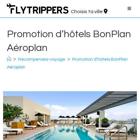
Aller
au
Choisis ta ville
contenu
Promotion d’hôtels BonPlan
Aéroplan
>
>
Récompenses-voyage
Promotion d’hôtels BonPlan
Aéroplan