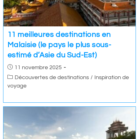
11 meilleures destinations en
Malaisie (le pays le plus sous-
estimé d’Asie du Sud-Est)
Post
11 novembre 2025
published:
Post
Découvertes de destinations
/
Inspiration de
category:
voyage