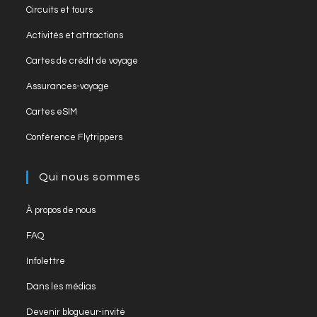
tab
Opens
new
Circuits et tours
a
in
tab
Opens
new
Activités et attractions
a
in
tab
Opens
new
Cartes de crédit de voyage
a
in
tab
Opens
new
Assurances-voyage
a
in
tab
Opens
new
Cartes eSIM
a
in
tab
Opens
new
Conférence Flytrippers
a
in
tab
new
a
Qui nous sommes
tab
new
tab
Opens
À propos de nous
in
Opens
FAQ
a
in
Opens
new
Infolettre
a
in
tab
Opens
new
Dans les médias
a
in
tab
Opens
new
Devenir blogueur-invité