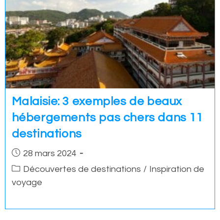
Malaisie: 3 exemples de beaux
hébergements pas chers dans 11
destinations
Post
28 mars 2024
published:
Post
Découvertes de destinations
/
Inspiration de
category:
voyage