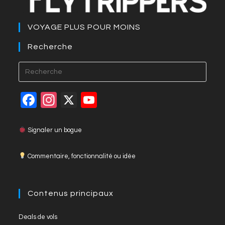
VOYAGE PLUS POUR MOINS
Recherche
Press
Esca
to
F
In
X
Y
close
a
st
o
the
c
a
u
Signaler un bogue
searc
panel
e
gr
T
Commentaire, fonctionnalité ou idée
b
a
u
o
m
b
o
e
Contenus principaux
k
C
Opens
Deals de vols