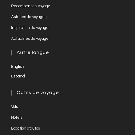
h
in
Opens
Récompenses-voyage
a
a
in
Opens
new
Astuces de voyages
n
a
in
tab
Opens
new
Inspiration de voyage
n
a
in
tab
Opens
new
el
Actualités de voyage
a
in
tab
new
a
Autre langue
tab
new
English
tab
Español
Outils de voyage
Opens
Vols
in
Opens
Hôtels
a
in
Opens
new
Location d'autos
a
in