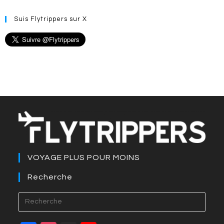
Suis Flytrippers sur X
VOYAGE PLUS POUR MOINS
Recherche
Press
Esca
to