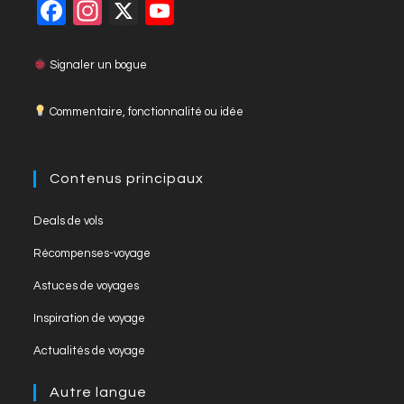
F
In
X
Y
close
a
st
o
the
c
a
u
Signaler un bogue
searc
panel
e
gr
T
Commentaire, fonctionnalité ou idée
b
a
u
o
m
b
o
e
Contenus principaux
k
C
Opens
Deals de vols
h
in
Opens
Récompenses-voyage
a
a
in
Opens
new
Astuces de voyages
n
a
in
tab
Opens
new
Inspiration de voyage
n
a
in
tab
Opens
new
el
Actualités de voyage
a
in
tab
new
a
Autre langue
tab