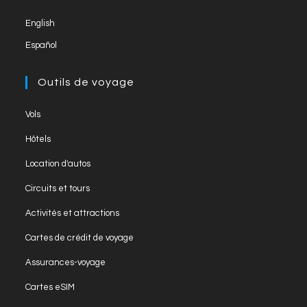
new
English
tab
Español
Outils de voyage
Opens
Vols
in
Opens
Hôtels
a
in
Opens
new
Location d'autos
a
in
tab
Opens
new
Circuits et tours
a
in
tab
Opens
new
Activités et attractions
a
in
tab
Opens
new
Cartes de crédit de voyage
a
in
tab
Opens
new
Assurances-voyage
a
in
tab
Opens
new
Cartes eSIM
a
in
tab