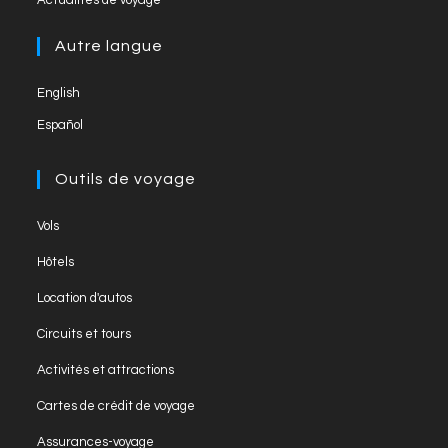
el
Actualités de voyage
a
in
tab
new
a
Autre langue
tab
new
English
tab
Español
Outils de voyage
Opens
Vols
in
Opens
Hôtels
a
in
Opens
new
Location d'autos
a
in
tab
Opens
new
Circuits et tours
a
in
tab
Opens
new
Activités et attractions
a
in
tab
Opens
new
Cartes de crédit de voyage
a
in
tab
Opens
new
Assurances-voyage