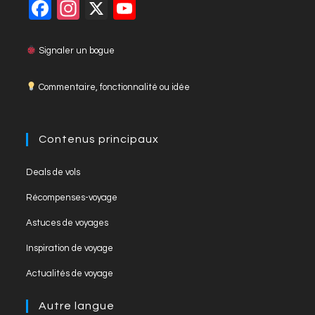
F
In
X
Y
close
a
st
o
the
c
a
u
Signaler un bogue
searc
panel
e
gr
T
Commentaire, fonctionnalité ou idée
b
a
u
o
m
b
o
e
Contenus principaux
k
C
Opens
Deals de vols
h
in
Opens
Récompenses-voyage
a
a
in
Opens
new
Astuces de voyages
n
a
in
tab
Opens
new
Inspiration de voyage
n
a
in
tab
Opens
new
el
Actualités de voyage
a
in
tab
new
a
Autre langue
tab