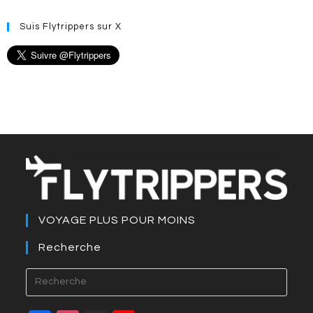
Suis Flytrippers sur X
VOYAGE PLUS POUR MOINS
Recherche
Press
Esca
to