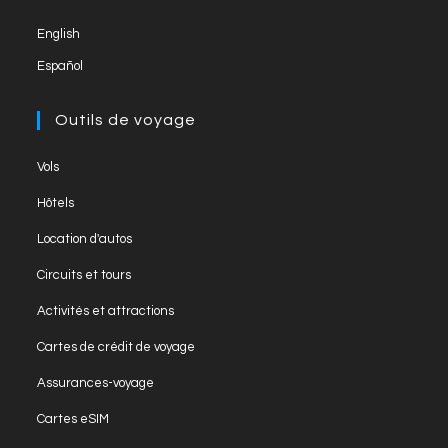
new
English
tab
Español
Outils de voyage
Opens
Vols
in
Opens
Hôtels
a
in
Opens
new
Location d'autos
a
in
tab
Opens
new
Circuits et tours
a
in
tab
Opens
new
Activités et attractions
a
in
tab
Opens
new
Cartes de crédit de voyage
a
in
tab
Opens
new
Assurances-voyage
a
in
tab
Opens
new
Cartes eSIM
a
in
tab