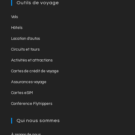
Outils de voyage
Opens
Vols
in
Opens
Hôtels
a
in
Opens
new
Location d'autos
a
in
tab
Opens
new
Circuits et tours
a
in
tab
Opens
new
Activités et attractions
a
in
tab
Opens
new
Cartes de crédit de voyage
a
in
tab
Opens
new
Assurances-voyage
a
in
tab
Opens
new
Cartes eSIM
a
in
tab
Opens
new
Conférence Flytrippers
a
in
tab
new
a
Qui nous sommes
tab
new
tab
Opens
À propos de nous