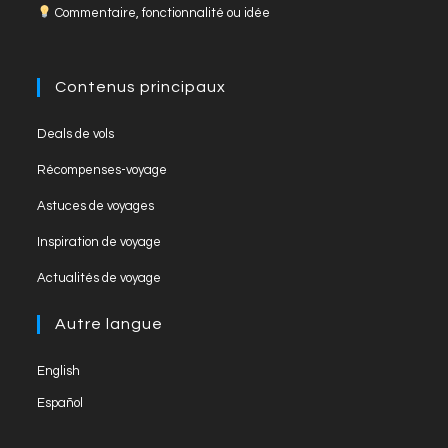
Commentaire, fonctionnalité ou idée
b
a
u
o
m
b
o
e
Contenus principaux
k
C
Opens
Deals de vols
h
in
Opens
Récompenses-voyage
a
a
in
Opens
new
Astuces de voyages
n
a
in
tab
Opens
new
Inspiration de voyage
n
a
in
tab
Opens
new
el
Actualités de voyage
a
in
tab
new
a
Autre langue
tab
new
English
tab
Español