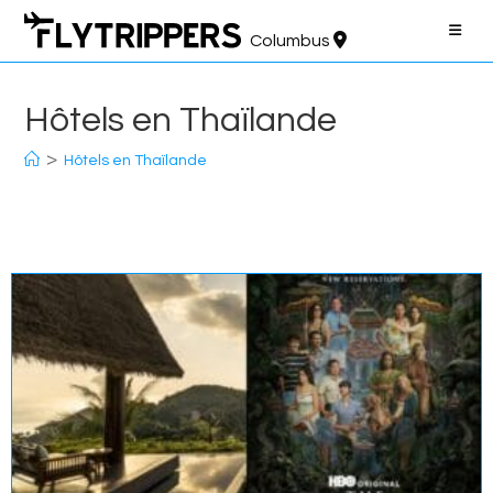
Aller
au
Columbus
contenu
Hôtels en Thaïlande
>
Hôtels en Thaïlande