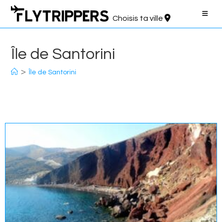
Aller
au
Choisis ta ville
contenu
Île de Santorini
>
Île de Santorini