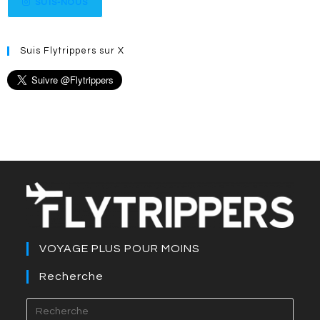
SUIS-NOUS
Suis Flytrippers sur X
VOYAGE PLUS POUR MOINS
Recherche
Press