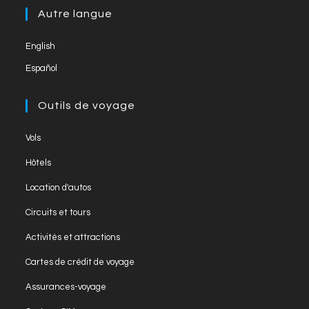
new
a
Autre langue
tab
new
English
tab
Español
Outils de voyage
Opens
Vols
in
Opens
Hôtels
a
in
Opens
new
Location d'autos
a
in
tab
Opens
new
Circuits et tours
a
in
tab
Opens
new
Activités et attractions
a
in
tab
Opens
new
Cartes de crédit de voyage
a
in
tab
Opens
new
Assurances-voyage
a
in
tab
Opens