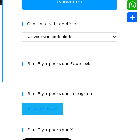
o
i
n
X
INSCRIS-TOI
L
i
k
n
g
i
W
l
t
e
Choisis ta ville de départ
n
h
S
e
r
k
a
h
r
t
a
e
s
r
s
Suis Flytrippers sur Facebook
A
e
t
p
p
Suis Flytrippers sur Instagram
SUIS-NOUS
Suis Flytrippers sur X