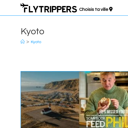
Aller
Choisis ta ville
au
contenu
Kyoto
>
Kyoto