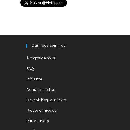
Qui nous sommes
Opens
À propos de nous
in
Opens
FAQ
a
in
Opens
new
Infolettre
a
in
tab
Opens
new
Dans les médias
a
in
tab
Opens
new
Devenir blogueur-invité
a
in
tab
Opens
new
Presse et médias
a
in
tab
Opens
new
Partenariats
a
in
tab
Opens