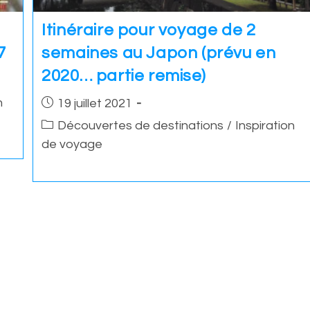
Itinéraire pour voyage de 2
7
semaines au Japon (prévu en
2020… partie remise)
Post
n
19 juillet 2021
published:
Post
Découvertes de destinations
/
Inspiration
category:
de voyage