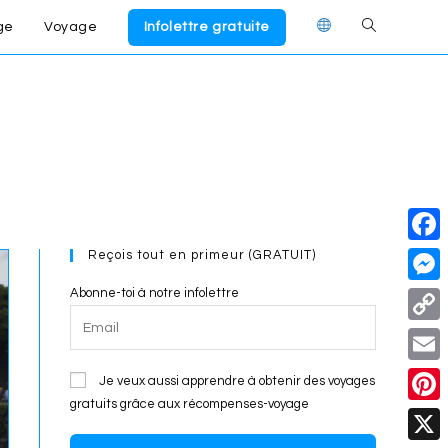
ge
Voyage
Infolettre gratuite
Toggle
website
search
Reçois tout en primeur (GRATUIT)
F
a
Abonne-toi à notre infolettre
M
c
e
C
e
s
o
E
Je veux aussi apprendre à obtenir des voyages
b
s
p
gratuits grâce aux récompenses-voyage
m
o
P
e
y
a