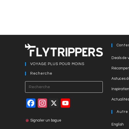
Conte
Deals de v
VOYAGE PLUS POUR MOINS
Récompen
Recherche
Astuces d
Press
Inspiratio
Escape
to
Actualité
F
In
X
Y
close
a
st
o
Autre
the
c
a
u
Signaler un bogue
search
English
panel.