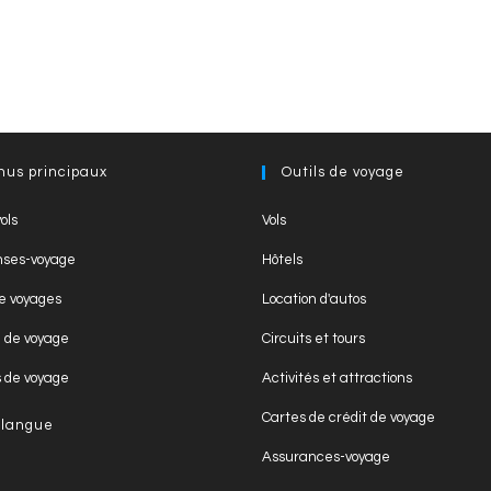
nus principaux
Outils de voyage
Opens
Opens
ols
Vols
in
in
Opens
Opens
ses-voyage
Hôtels
a
a
in
in
Opens
Opens
new
new
e voyages
Location d'autos
a
a
in
in
tab
tab
Opens
Opens
new
new
n de voyage
Circuits et tours
a
a
in
in
tab
tab
Opens
Opens
new
new
s de voyage
Activités et attractions
a
a
in
in
tab
tab
Opens
new
new
Cartes de crédit de voyage
 langue
a
a
in
tab
tab
Opens
new
new
Assurances-voyage
a
in
tab
tab
Opens