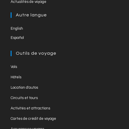
Opens
new
el
Actualités de voyage
a
in
tab
new
a
Autre langue
tab
new
English
tab
Español
Outils de voyage
Opens
Vols
in
Opens
Hôtels
a
in
Opens
new
Location d'autos
a
in
tab
Opens
new
Circuits et tours
a
in
tab
Opens
new
Activités et attractions
a
in
tab
Opens
new
Cartes de crédit de voyage
a
in
tab
Opens
new