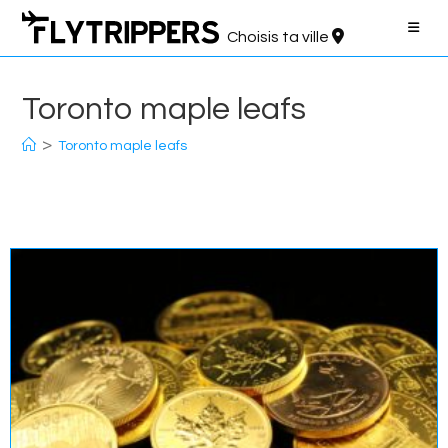
Aller
au
Choisis ta ville
contenu
Toronto maple leafs
>
Toronto maple leafs