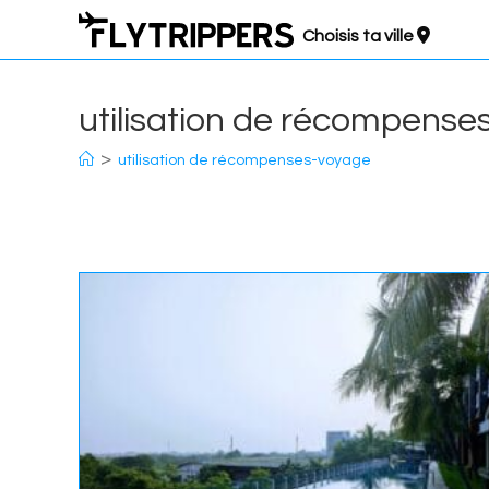
Aller
Choisis ta ville
au
contenu
utilisation de récompens
>
utilisation de récompenses-voyage