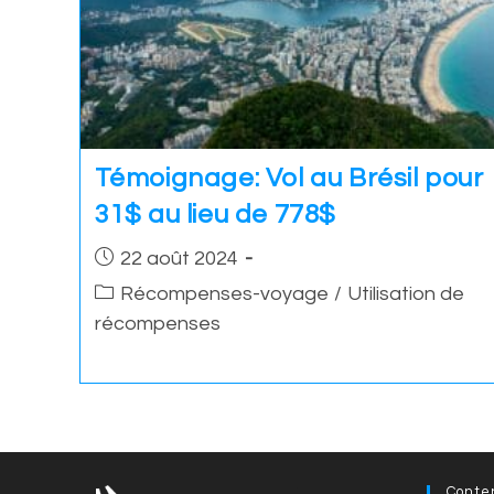
Témoignage: Vol au Brésil pour
31$ au lieu de 778$
Post
22 août 2024
published:
Post
Récompenses-voyage
/
Utilisation de
category:
récompenses
Conte