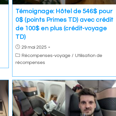
Témoignage: Hôtel de 546$ pour
0$ (points Primes TD) avec crédit
de 100$ en plus (crédit-voyage
TD)
Post
29 mai 2025
published:
Post
Récompenses-voyage
/
Utilisation de
category:
récompenses