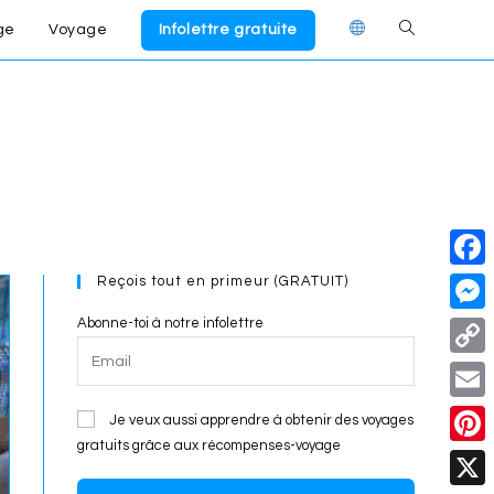
ge
Voyage
Infolettre gratuite
Toggle
website
search
Reçois tout en primeur (GRATUIT)
F
a
Abonne-toi à notre infolettre
M
c
e
C
e
s
o
E
Je veux aussi apprendre à obtenir des voyages
b
s
p
gratuits grâce aux récompenses-voyage
m
o
P
e
y
a