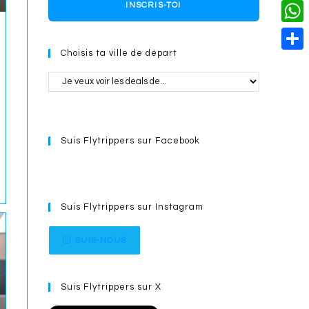
o
i
n
X
INSCRIS-TOI
L
i
k
n
g
i
W
l
t
e
Choisis ta ville de départ
n
h
S
e
r
k
a
h
r
t
a
e
s
r
s
Suis Flytrippers sur Facebook
A
e
t
p
p
Suis Flytrippers sur Instagram
SUIS-NOUS
Suis Flytrippers sur X