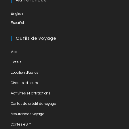
Autre langue
tab
new
English
tab
Español
Outils de voyage
Opens
Vols
in
Opens
Hôtels
a
in
Opens
new
Location d'autos
a
in
tab
Opens
new
Circuits et tours
a
in
tab
Opens
new
Activités et attractions
a
in
tab
Opens
new
Cartes de crédit de voyage
a
in
tab
Opens
new
Assurances-voyage
a
in
tab
Opens
new
Cartes eSIM
a