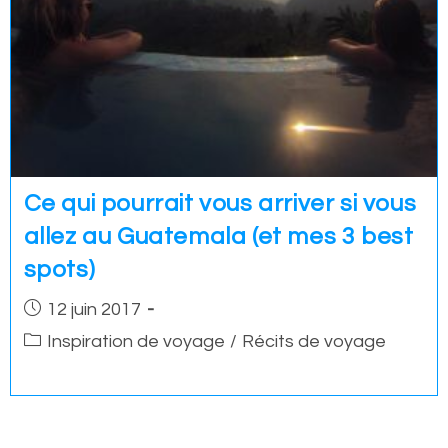
Ce qui pourrait vous arriver si vous
allez au Guatemala (et mes 3 best
spots)
Post
12 juin 2017
published:
Post
Inspiration de voyage
/
Récits de voyage
category: