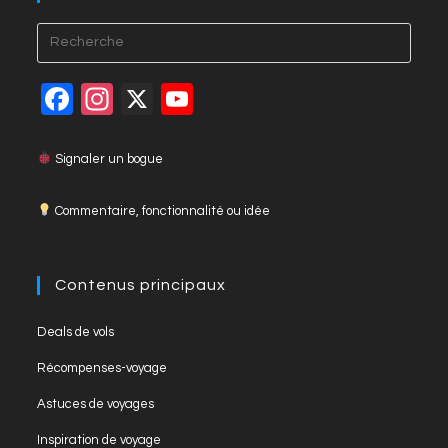
Press
Esca
to
F
In
X
Y
close
a
st
o
the
c
a
u
Signaler un bogue
searc
panel
e
gr
T
Commentaire, fonctionnalité ou idée
b
a
u
o
m
b
o
e
Contenus principaux
k
C
Opens
Deals de vols
h
in
Opens
Récompenses-voyage
a
a
in
Opens
new
Astuces de voyages
n
a
in
tab
Opens
new
Inspiration de voyage
a