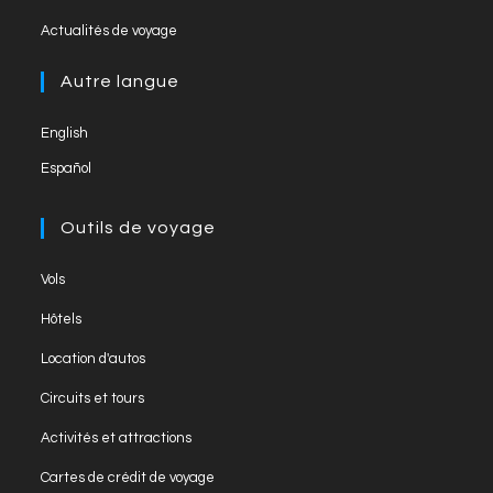
n
in
tab
Opens
new
el
Actualités de voyage
a
in
tab
new
a
Autre langue
tab
new
English
tab
Español
Outils de voyage
Opens
Vols
in
Opens
Hôtels
a
in
Opens
new
Location d'autos
a
in
tab
Opens
new
Circuits et tours
a
in
tab
Opens
new
Activités et attractions
a
in
tab
Opens
new
Cartes de crédit de voyage
a