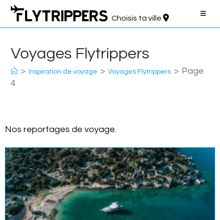
Aller
au
Choisis ta ville
contenu
Voyages Flytrippers
>
>
>
Page
Inspiration de voyage
Voyages Flytrippers
4
Nos reportages de voyage.