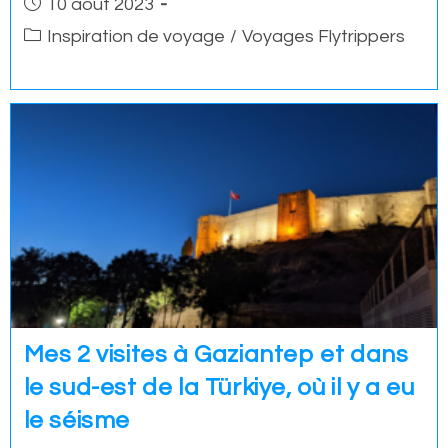
10 août 2023
published:
Post
Inspiration de voyage
/
Voyages Flytrippers
category:
Mes 2 visites à Gaziantep et dans
le sud-est de la Türkiye, où il y a eu
le séisme