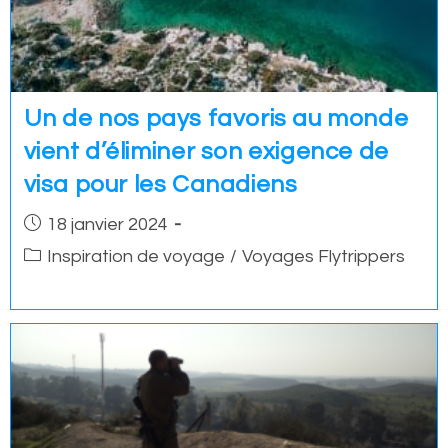
Un de nos pays favoris au monde
vient d’éliminer son exigence de
visa pour les Canadiens
Post
18 janvier 2024
published:
Post
Inspiration de voyage
/
Voyages Flytrippers
category: