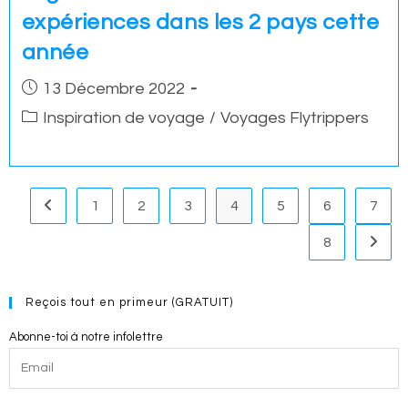
expériences dans les 2 pays cette
année
Post
13 Décembre 2022
published:
Post
Inspiration de voyage
/
Voyages Flytrippers
category:
1
2
3
4
5
6
7
Go to the previous page
8
Go to 
Reçois tout en primeur (GRATUIT)
Abonne-toi à notre infolettre