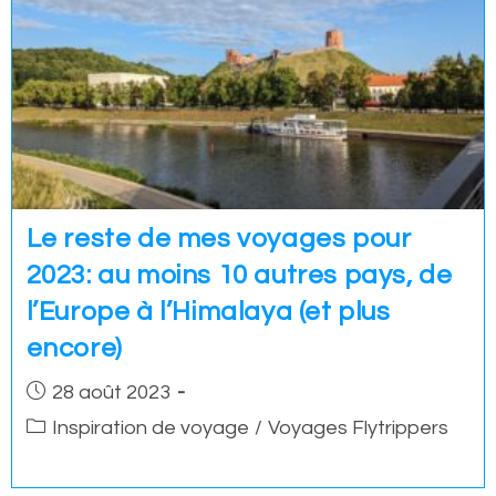
Le reste de mes voyages pour
2023: au moins 10 autres pays, de
l’Europe à l’Himalaya (et plus
encore)
Post
28 août 2023
published:
Post
Inspiration de voyage
/
Voyages Flytrippers
category: