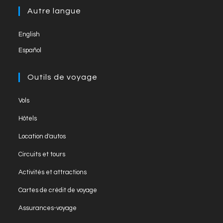
new
a
Autre langue
tab
new
English
tab
Español
Outils de voyage
Opens
Vols
in
Opens
Hôtels
a
in
Opens
new
Location d'autos
a
in
tab
Opens
new
Circuits et tours
a
in
tab
Opens
new
Activités et attractions
a
in
tab
Opens
new
Cartes de crédit de voyage
a
in
tab
Opens
new
Assurances-voyage
a
in
tab
Opens