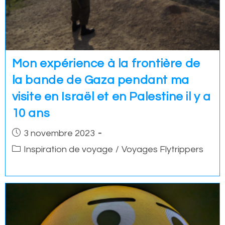
Mon expérience à la frontière de
la bande de Gaza pendant ma
visite en Israël et en Palestine il y a
10 ans
Post
3 novembre 2023
published:
Post
Inspiration de voyage
/
Voyages Flytrippers
category: