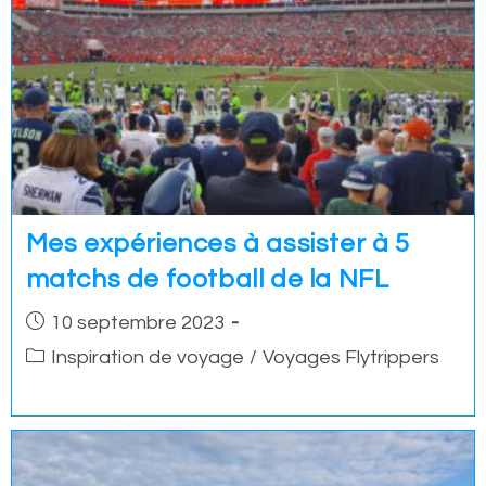
Mes expériences à assister à 5
matchs de football de la NFL
Post
10 septembre 2023
published:
Post
Inspiration de voyage
/
Voyages Flytrippers
category: