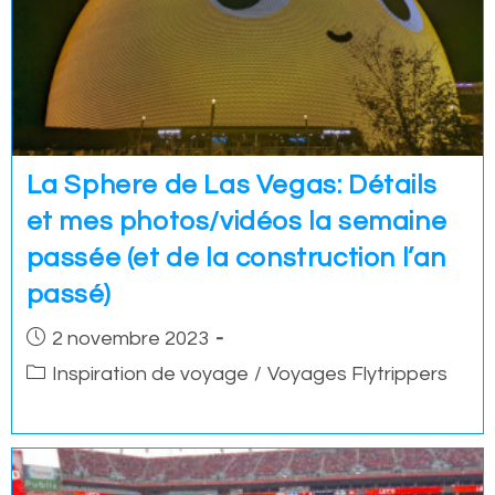
La Sphere de Las Vegas: Détails
et mes photos/vidéos la semaine
passée (et de la construction l’an
passé)
Post
2 novembre 2023
published:
Post
Inspiration de voyage
/
Voyages Flytrippers
category: