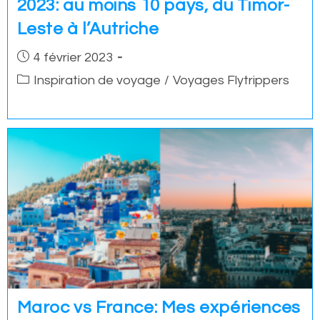
2023: au moins 10 pays, du Timor-
Leste à l’Autriche
Post
4 février 2023
published:
Post
Inspiration de voyage
/
Voyages Flytrippers
category:
Maroc vs France: Mes expériences