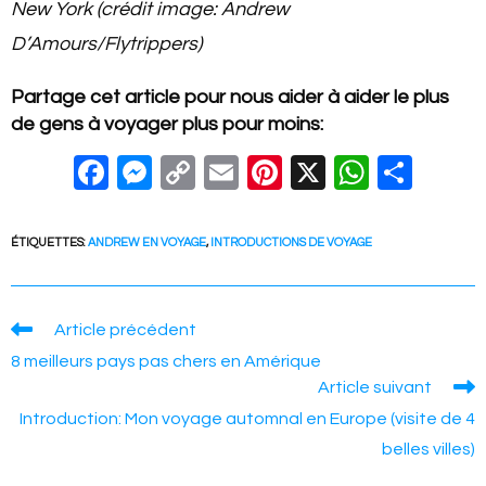
New York (crédit image: Andrew
D’Amours/Flytrippers)
Partage cet article pour nous aider à aider le plus
de gens à voyager plus pour moins:
F
M
C
E
Pi
X
W
S
a
e
o
m
nt
h
h
c
ss
p
ail
er
at
ar
ÉTIQUETTES
:
ANDREW EN VOYAGE
,
INTRODUCTIONS DE VOYAGE
e
e
y
e
s
e
b
n
Li
st
A
Read
Article précédent
o
g
n
p
more
8 meilleurs pays pas chers en Amérique
articles
o
er
k
p
Article suivant
k
Introduction: Mon voyage automnal en Europe (visite de 4
belles villes)