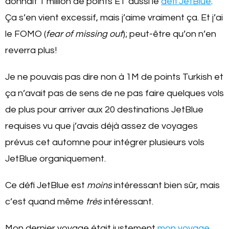
donnait 1 million de points ET aussi le
défi JetBlue
.
Ça s’en vient excessif, mais j’aime vraiment ça. Et j’ai
le FOMO (
fear of missing out
); peut-être qu’on n’en
reverra plus!
Je ne pouvais pas dire non à 1M de points Turkish et
ça n’avait pas de sens de ne pas faire quelques vols
de plus pour arriver aux 20 destinations JetBlue
requises vu que j’avais déjà assez de voyages
prévus cet automne pour intégrer plusieurs vols
JetBlue organiquement.
Ce défi JetBlue est
moins
intéressant bien sûr, mais
c’est quand même
très
intéressant.
Mon dernier voyage était justement
mon voyage