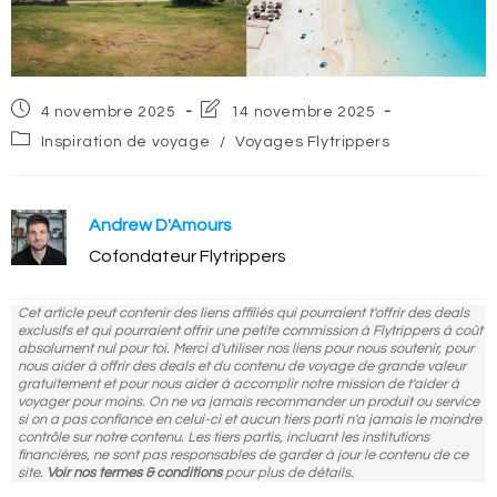
Post
Post
4 novembre 2025
14 novembre 2025
published:
last
Post
Inspiration de voyage
/
Voyages Flytrippers
modified:
category:
Andrew D'Amours
Cofondateur Flytrippers
Cet article peut contenir des liens affiliés qui pourraient t'offrir des deals
exclusifs et qui pourraient offrir une petite commission à Flytrippers à coût
absolument nul pour toi. Merci d'utiliser nos liens pour nous soutenir, pour
nous aider à offrir des deals et du contenu de voyage de grande valeur
gratuitement et pour nous aider à accomplir notre mission de t'aider à
voyager pour moins. On ne va jamais recommander un produit ou service
si on a pas confiance en celui-ci et aucun tiers parti n'a jamais le moindre
contrôle sur notre contenu. Les tiers partis, incluant les institutions
financières, ne sont pas responsables de garder à jour le contenu de ce
site.
Voir nos termes & conditions
pour plus de détails.