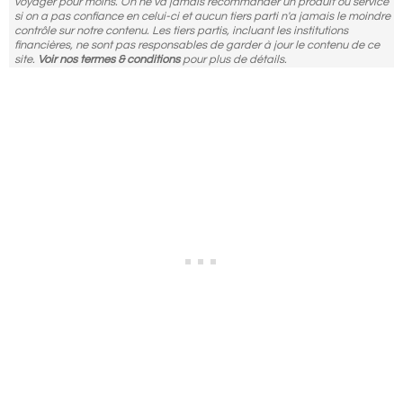
voyager pour moins. On ne va jamais recommander un produit ou service
si on a pas confiance en celui-ci et aucun tiers parti n'a jamais le moindre
contrôle sur notre contenu. Les tiers partis, incluant les institutions
financières, ne sont pas responsables de garder à jour le contenu de ce
site.
Voir nos termes & conditions
pour plus de détails.