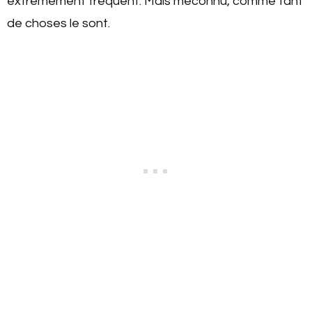
extrêmement fréquent. Mais méconnu, comme tant
de choses le sont.