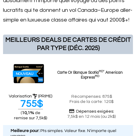
absolument n’importe quel voyage ou des points
lucratifs qui te donnent un vol Canada–Europe aller-
simple en luxueuse classe affaires qui vaut 2000$+!
MEILLEURS DEALS DE CARTES DE CRÉDIT
PAR TYPE (DÉC. 2025)
MD*
Carte Or Banque Scotia
American
NOUVEAU
MD
Express
Valorisation
(PRIME)
Récompenses: 875$
755$
Frais de la carte: 120$
Dépenses exigées:
(
10,1%
de
7,5k$ en 12 mois (ou 2k$)
remise sur 7,5k$)
Meilleure pour:
Pts simples. Valeur fixe. N'importe quel
voyage.