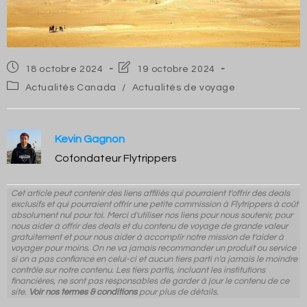
Post
Post
18 octobre 2024
19 octobre 2024
published:
last
Post
Actualités Canada
/
Actualités de voyage
modified:
category:
Kevin Gagnon
Cofondateur Flytrippers
Cet article peut contenir des liens affiliés qui pourraient t'offrir des deals
exclusifs et qui pourraient offrir une petite commission à Flytrippers à coût
absolument nul pour toi. Merci d'utiliser nos liens pour nous soutenir, pour
nous aider à offrir des deals et du contenu de voyage de grande valeur
gratuitement et pour nous aider à accomplir notre mission de t'aider à
voyager pour moins. On ne va jamais recommander un produit ou service
si on a pas confiance en celui-ci et aucun tiers parti n'a jamais le moindre
contrôle sur notre contenu. Les tiers partis, incluant les institutions
financières, ne sont pas responsables de garder à jour le contenu de ce
site.
Voir nos termes & conditions
pour plus de détails.