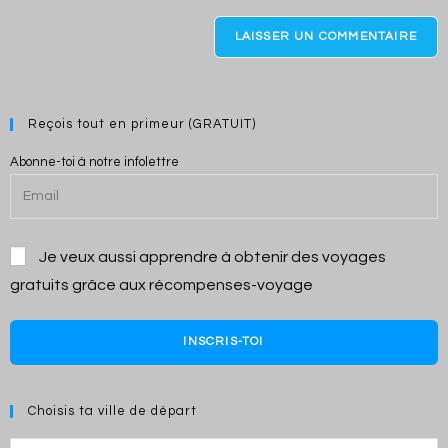
to
website
comment
URL
(optional)
Reçois tout en primeur (GRATUIT)
Abonne-toi à notre infolettre
Je veux aussi apprendre à obtenir des voyages
gratuits grâce aux récompenses-voyage
INSCRIS-TOI
Choisis ta ville de départ