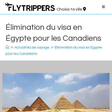
Aller
au
Choisis ta ville
contenu
Élimination du visa en
Égypte pour les Canadiens
>
>
Actualités de voyage
Élimination du visa en Égypte
pour les Canadiens