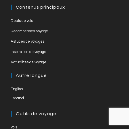
o
e
Contenus principaux
k
C
Opens
Deals de vols
h
in
Opens
Récompenses-voyage
a
a
in
Opens
new
Astuces de voyages
n
a
in
tab
Opens
new
Inspiration de voyage
n
a
in
tab
Opens
new
el
Actualités de voyage
a
in
tab
new
a
Autre langue
tab
new
English
tab
Español
Outils de voyage
Opens
Vols