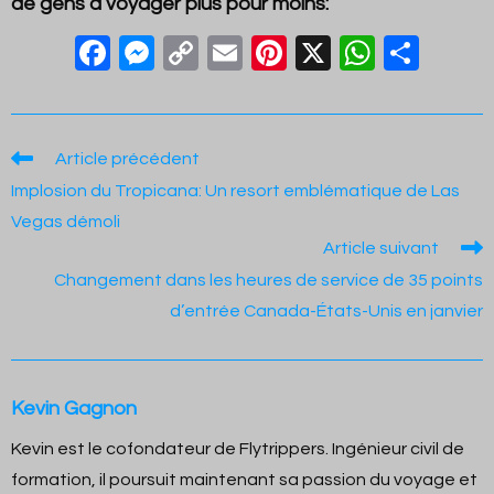
de gens à voyager plus pour moins:
F
M
C
E
Pi
X
W
S
a
e
o
m
nt
h
h
c
ss
p
ail
er
at
ar
e
e
y
e
s
e
Read
Article précédent
more
b
n
Li
st
A
Implosion du Tropicana: Un resort emblématique de Las
articles
o
g
n
p
Vegas démoli
Article suivant
o
er
k
p
Changement dans les heures de service de 35 points
k
d’entrée Canada-États-Unis en janvier
Kevin Gagnon
Kevin est le cofondateur de Flytrippers. Ingénieur civil de
formation, il poursuit maintenant sa passion du voyage et