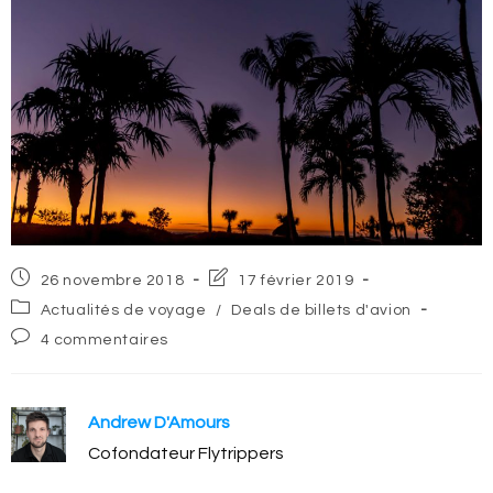
Post
Post
26 novembre 2018
17 février 2019
published:
last
Post
Actualités de voyage
/
Deals de billets d'avion
modified:
category:
Post
4 commentaires
comments:
Andrew D'Amours
Cofondateur Flytrippers