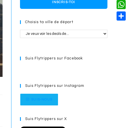
o
i
n
X
INSCRIS-TOI
L
i
k
n
g
i
W
l
t
e
Choisis ta ville de départ
n
h
S
e
r
k
a
h
r
t
a
e
s
r
s
Suis Flytrippers sur Facebook
A
e
t
p
p
Suis Flytrippers sur Instagram
SUIS-NOUS
Suis Flytrippers sur X