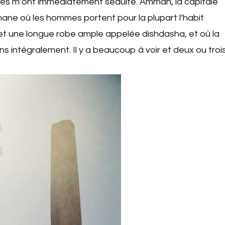
es m’ont immédiatement séduite. Amman, la capitale
mane où les hommes portent pour la plupart l’habit
te) et une longue robe ample appelée dishdasha, et où la
s intégralement. Il y a beaucoup à voir et deux ou troi