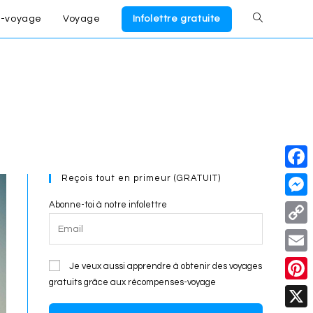
-voyage
Voyage
Infolettre gratuite
Toggle
website
search
Reçois tout en primeur (GRATUIT)
F
a
Abonne-toi à notre infolettre
M
c
e
C
e
s
o
E
Je veux aussi apprendre à obtenir des voyages
b
s
p
gratuits grâce aux récompenses-voyage
m
o
P
e
y
a