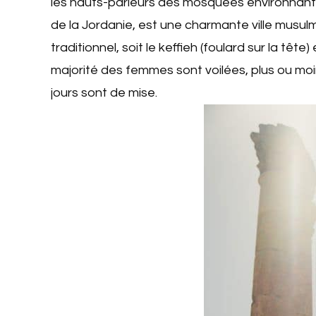
les hauts-parleurs des mosquées environnant
de la Jordanie, est une charmante ville musul
traditionnel, soit le keffieh (foulard sur la tê
majorité des femmes sont voilées, plus ou moin
jours sont de mise.