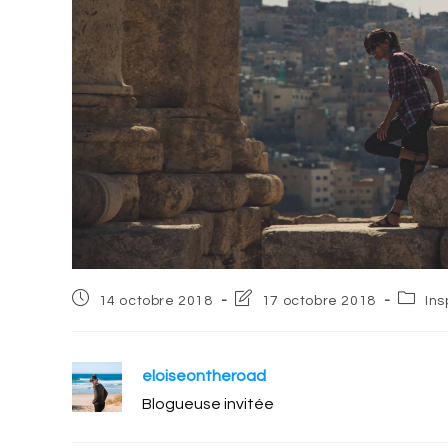
Post
Post
Post
14 octobre 2018
17 octobre 2018
Ins
published:
last
catego
modified:
eloiseontheroad
Blogueuse invitée