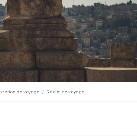
piration de voyage
/
Récits de voyage
ry: