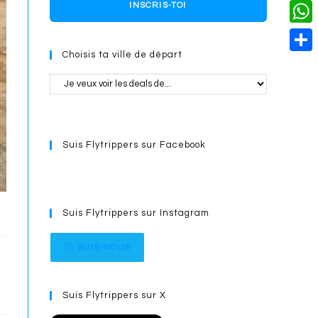
o
i
n
X
INSCRIS-TOI
L
i
k
n
g
i
W
l
t
e
Choisis ta ville de départ
n
h
S
e
r
k
a
h
r
t
a
e
s
r
s
Suis Flytrippers sur Facebook
A
e
t
p
p
Suis Flytrippers sur Instagram
SUIS-NOUS
Suis Flytrippers sur X