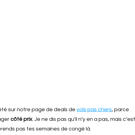
l’été sur notre page de deals de
vols pas chers
, parce
yager
côté prix
. Je ne dis pas qu’il n’y en a pas, mais c’es
e prends pas tes semaines de congé là.