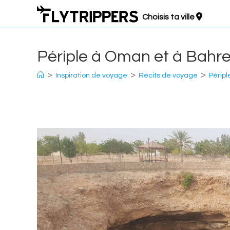
Aller
Choisis ta ville
au
contenu
Périple à Oman et à Bahreï
>
>
>
Inspiration de voyage
Récits de voyage
Péripl