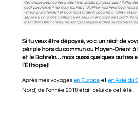
Cet article peut contenir des liens affiliés qui pourraient t'offrir 
coût absolument nul pour toi. Merci d'utiliser nos liens pour nous
valeur gratuitement et pour nous aider à accomplir notre missio
service si on a pas confiance en celui-ci et aucun tiers parti n'a j
institutions financières, ne sont pas responsables de garder à jou
Si tu veux être dépaysé, voici un récit de voya
périple hors du commun au Moyen-Orient à l’
et le Bahreïn… mais aussi quelques autres en
l’Éthiopie)!
Après mes voyages
en Europe
et
en Asie du 
Nord) de l’année 2018 était celui de cet été.