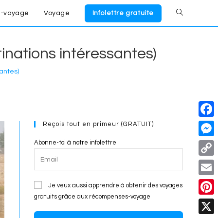
-voyage
Voyage
Infolettre gratuite
Toggle
website
inations intéressantes)
search
antes)
Reçois tout en primeur (GRATUIT)
F
a
Abonne-toi à notre infolettre
M
c
e
C
e
s
o
E
Je veux aussi apprendre à obtenir des voyages
b
s
p
gratuits grâce aux récompenses-voyage
m
o
P
e
y
a