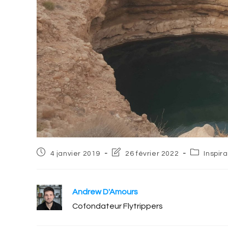
Post
Post
Post
4 janvier 2019
26 février 2022
Inspir
published:
last
category:
modified:
Andrew D'Amours
Cofondateur Flytrippers