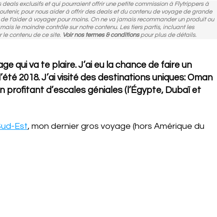
des deals exclusifs et qui pourraient offrir une petite commission à Flytrippers à
 soutenir, pour nous aider à offrir des deals et du contenu de voyage de grande
n de t'aider à voyager pour moins. On ne va jamais recommander un produit ou
amais le moindre contrôle sur notre contenu. Les tiers partis, incluant les
r le contenu de ce site.
Voir nos termes & conditions
pour plus de détails.
ge qui va te plaire. J’ai eu la chance de faire un
été 2018. J’ai visité des destinations uniques: Oman
 profitant d’escales géniales (l’Égypte, Dubaï et
Sud-Est
, mon dernier gros voyage (hors Amérique du