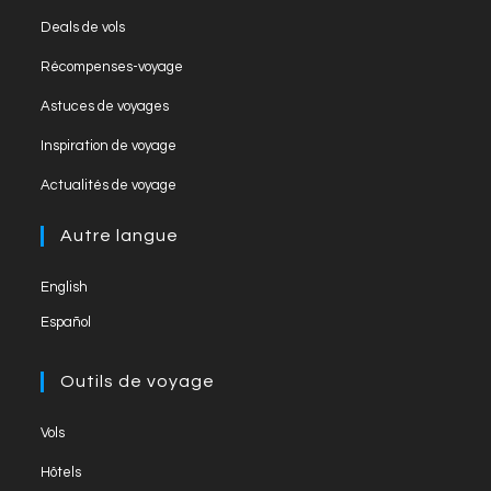
k
C
Opens
Deals de vols
h
in
Opens
Récompenses-voyage
a
a
in
Opens
new
Astuces de voyages
n
a
in
tab
Opens
new
Inspiration de voyage
n
a
in
tab
Opens
new
el
Actualités de voyage
a
in
tab
new
a
Autre langue
tab
new
English
tab
Español
Outils de voyage
Opens
Vols
in
Opens
Hôtels
a