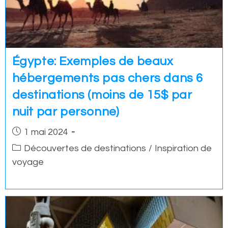
Égypte: Exemples de beaux
hébergements pas chers dans 6
destinations (moins de 15$ par
nuit par personne)
Post
1 mai 2024
published:
Post
Découvertes de destinations
/
Inspiration de
category:
voyage