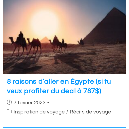
8 raisons d’aller en Égypte (si tu
veux profiter du deal à 787$)
Post
7 février 2023
published:
Post
Inspiration de voyage
/
Récits de voyage
category: