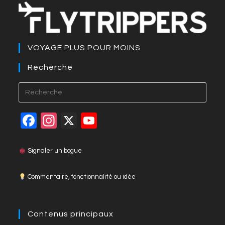
VOYAGE PLUS POUR MOINS
Recherche
Press
Esca
to
F
In
X
Y
close
a
st
o
the
c
a
u
Signaler un bogue
searc
panel
e
gr
T
Commentaire, fonctionnalité ou idée
b
a
u
o
m
b
o
e
Contenus principaux