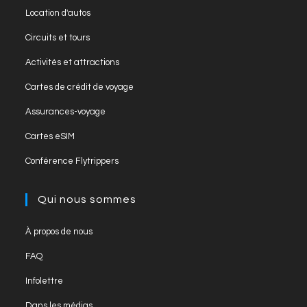
in
Opens
new
Location d'autos
a
in
tab
Opens
new
Circuits et tours
a
in
tab
Opens
new
Activités et attractions
a
in
tab
Opens
new
Cartes de crédit de voyage
a
in
tab
Opens
new
Assurances-voyage
a
in
tab
Opens
new
Cartes eSIM
a
in
tab
Opens
new
Conférence Flytrippers
a
in
tab
new
a
Qui nous sommes
tab
new
tab
Opens
À propos de nous
in
Opens
FAQ
a
in
Opens
new
Infolettre
a
in
tab
Opens
new
Dans les médias