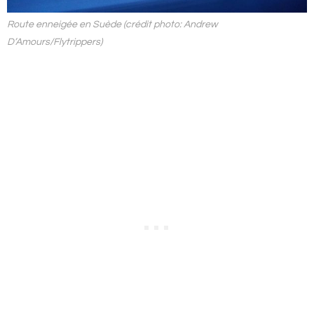
Route enneigée en Suède (crédit photo: Andrew
D’Amours/Flytrippers)