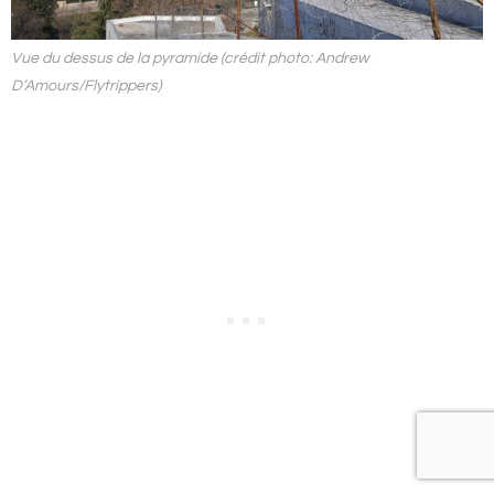
Vue du dessus de la pyramide (crédit photo: Andrew
D’Amours/Flytrippers)