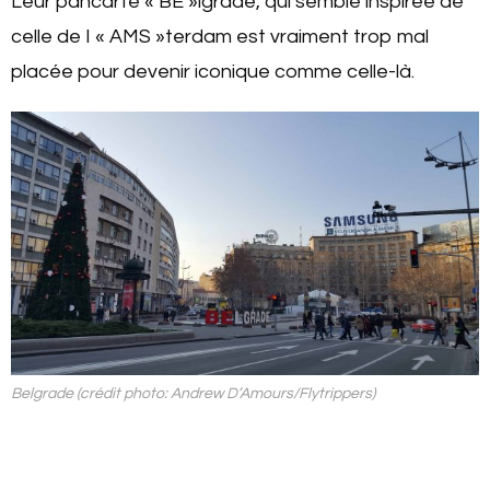
Leur pancarte « BE »lgrade, qui semble inspirée de
celle de I « AMS »terdam est vraiment trop mal
placée pour devenir iconique comme celle-là.
Belgrade (crédit photo: Andrew D’Amours/Flytrippers)